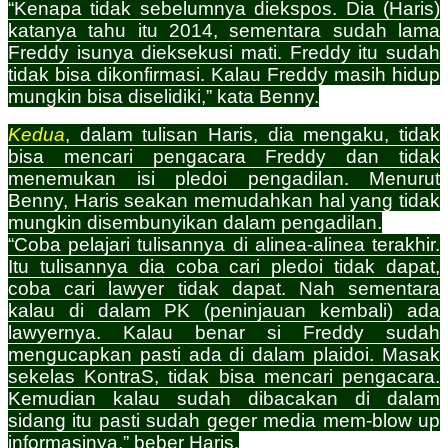
“Kenapa tidak sebelumnya diekspos. Dia (Haris)
katanya tahu itu 2014, sementara sudah lama
Freddy isunya dieksekusi mati‎. Freddy itu sudah
tidak bisa dikonfirmasi. Kalau Freddy masih hidup
mungkin bisa diselidiki,” kata Benny.
Kedua
, dalam tulisan Haris, dia mengaku, tidak
bisa mencari pengacara Freddy dan tidak
menemukan isi pledoi pengadilan. Menurut
Benny, Haris seakan memudahkan hal yang tidak
mungkin disembunyikan dalam pengadilan.
“Coba pelajari tulisannya di alinea-alinea terakhir.
Itu tulisannya dia coba cari pledoi tidak dapat,
coba cari lawyer tidak dapat. Nah sementara
kalau di dalam PK (peninjauan kembali) ada
lawyernya. Kalau benar si Freddy sudah
mengucapkan pasti ada di dalam plaidoi. Masak
sekelas KontraS, tidak bisa mencari pengacara.
Kemudian kalau sudah dibacakan di dalam
sidang itu pasti sudah geger media mem-blow up
informasinya,” beber Haris.