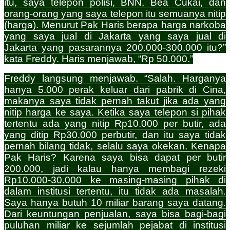
itu, saya telepon polisi, BNN, Bea Cukai, dan
orang-orang yang saya telepon itu semuanya nitip
(harga). Menurut Pak Haris berapa harga narkoba
yang saya jual di Jakarta yang saya jual di
Jakarta yang pasarannya 200.000-300.000 itu?”
kata Freddy.
Haris menjawab, “Rp 50.000.”
Freddy langsung menjawab. “Salah. Harganya
hanya 5.000 perak keluar dari pabrik di Cina,
makanya saya tidak pernah takut jika ada yang
nitip harga ke saya. Ketika saya telepon si pihak
tertentu ada yang nitip Rp10.000 per butir, ada
yang ditip Rp30.000 perbutir, dan itu saya tidak
pernah bilang tidak, selalu saya okekan. Kenapa
Pak Haris? Karena saya bisa dapat per butir
200.000, jadi kalau hanya membagi rezeki
Rp10.000-30.000 ke masing-masing pihak di
dalam institusi tertentu, itu tidak ada masalah.
Saya hanya butuh 10 miliar barang saya datang.
Dari keuntungan penjualan, saya bisa bagi-bagi
puluhan miliar ke sejumlah pejabat di institusi