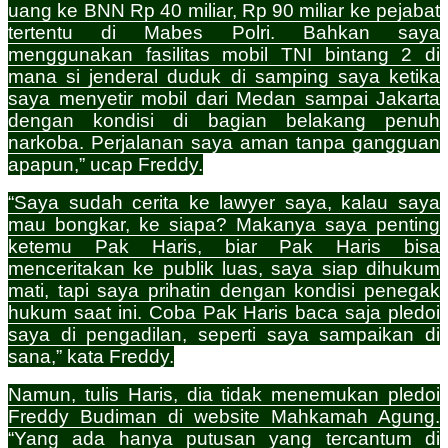
uang ke BNN Rp 40 miliar, Rp 90 miliar ke pejabat
tertentu di Mabes Polri. Bahkan saya
menggunakan fasilitas mobil TNI bintang 2 di
mana si jenderal duduk di samping saya ketika
saya menyetir mobil dari Medan sampai Jakarta
dengan kondisi di bagian belakang penuh
narkoba. Perjalanan saya aman tanpa gangguan
apapun,” ucap Freddy.
“Saya sudah cerita ke lawyer saya, kalau saya
mau bongkar, ke siapa? Makanya saya penting
ketemu Pak Haris, biar Pak Haris bisa
menceritakan ke publik luas, saya siap dihukum
mati, tapi saya prihatin dengan kondisi penegak
hukum saat ini. Coba Pak Haris baca saja pledoi
saya di pengadilan, seperti saya sampaikan di
sana,” kata Freddy.
Namun, tulis Haris, dia tidak menemukan pledoi
Freddy Budiman di website Mahkamah Agung.
“Yang ada hanya putusan yang tercantum di