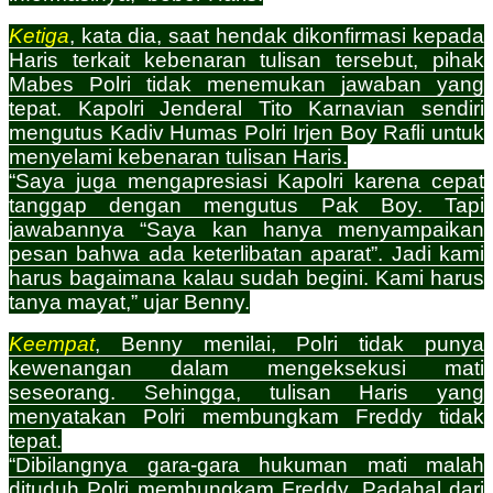
Ketiga
, kata dia, saat hendak dikonfirmasi kepada
Haris terkait kebenaran tulisan tersebut, pihak
Mabes Polri tidak menemukan jawaban yang
tepat. Kapolri Jenderal Tito Karnavian sendiri
mengutus Kadiv Humas Polri Irjen Boy Rafli untuk
menyelami kebenaran tulisan Haris.
“Saya juga mengapresiasi Kapolri karena cepat
tanggap dengan mengutus Pak Boy. Tapi
jawabannya “Saya kan hanya menyampaikan
pesan bahwa ada keterlibatan aparat”. Jadi kami
harus bagaimana kalau sudah begini. Kami harus
tanya mayat,” ujar Benny.
Keempat
, Benny menilai, Polri tidak punya
kewenangan dalam mengeksekusi mati
seseorang. Sehingga, tulisan Haris yang
menyatakan Polri membungkam Freddy tidak
tepat.
“Dibilangnya gara-gara hukuman mati malah
dituduh Polri membungkam Freddy. Padahal dari