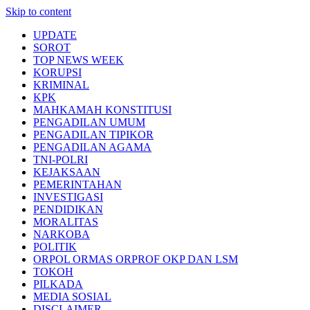
Skip to content
UPDATE
SOROT
TOP NEWS WEEK
KORUPSI
KRIMINAL
KPK
MAHKAMAH KONSTITUSI
PENGADILAN UMUM
PENGADILAN TIPIKOR
PENGADILAN AGAMA
TNI-POLRI
KEJAKSAAN
PEMERINTAHAN
INVESTIGASI
PENDIDIKAN
MORALITAS
NARKOBA
POLITIK
ORPOL ORMAS ORPROF OKP DAN LSM
TOKOH
PILKADA
MEDIA SOSIAL
DISCLAIMER