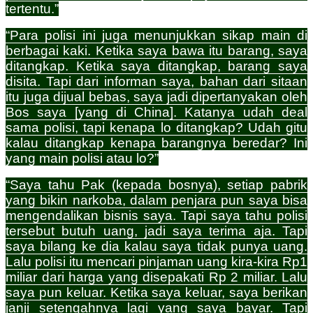
tertentu.”
“Para polisi ini juga menunjukkan sikap main di
berbagai kaki. Ketika saya bawa itu barang, saya
ditangkap. Ketika saya ditangkap, barang saya
disita. Tapi dari informan saya, bahan dari sitaan
itu juga dijual bebas, saya jadi dipertanyakan oleh
Bos saya [yang di China]. Katanya udah deal
sama polisi, tapi kenapa lo ditangkap? Udah gitu
kalau ditangkap kenapa barangnya beredar? Ini
yang main polisi atau lo?”
“Saya tahu Pak (kepada bosnya), setiap pabrik
yang bikin narkoba, dalam penjara pun saya bisa
mengendalikan bisnis saya. Tapi saya tahu polisi
tersebut butuh uang, jadi saya terima aja. Tapi
saya bilang ke dia kalau saya tidak punya uang.
Lalu polisi itu mencari pinjaman uang kira-kira Rp1
miliar dari harga yang disepakati Rp 2 miliar. Lalu
saya pun keluar. Ketika saya keluar, saya berikan
janji setengahnya lagi yang saya bayar. Tapi