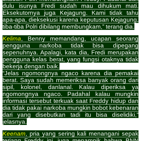
dulu isunya Fredi sudah mau dihukum mati.
Eksekutornya juga Kejagung. Kami tidak tahu
apa-apa, dieksekusi karena keputusan Kejagung,
tiba-tiba Polri dibilang membungkam,” terang dia.
Kelima
, Benny memandang, ucapan seorang
pengguna narkoba tidak bisa dipegang
sepenuhnya. Apalagi, kata dia, Fredi merupakan
pengguna kelas berat, yang fungsi otaknya tidak
bekerja dengan baik.
“Jelas ngomongnya ngaco karena dia pemakai
berat. Saya sudah memeriksa banyak orang dari
sipil, kolonel, danlanal. Kalau diperiksa ya
ngomongnya ngaco. Padahal kalau mungkin
informasi tersebut terkuak saat Freddy hidup dan
dia tidak pakai narkoba mungkin bobot kebenaran
dari yang disebutkan tadi itu bisa diselidiki,”
jelasnya.
Keenam
, pria yang sering kali menangani sepak
terjang Freddy ini, juga menampik bahwa BNN