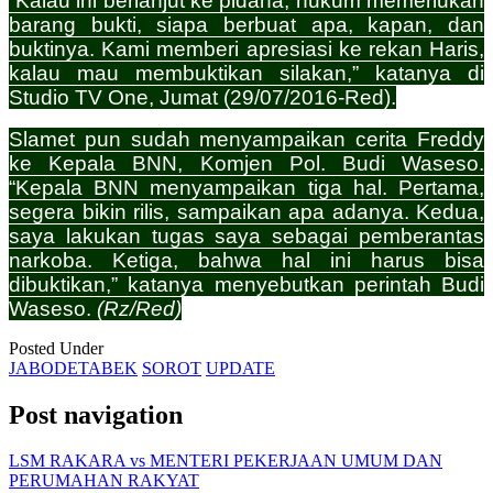
“Kalau ini berlanjut ke pidana, hukum memerlukan
barang bukti, siapa berbuat apa, kapan, dan
buktinya. Kami memberi apresiasi ke rekan Haris,
kalau mau membuktikan silakan,” katanya di
Studio TV One, Jumat (29/07/2016-Red).
Slamet pun sudah menyampaikan cerita Freddy
ke Kepala BNN, Komjen Pol. Budi Waseso.
“Kepala BNN menyampaikan tiga hal. Pertama,
segera bikin rilis, sampaikan apa adanya. Kedua,
saya lakukan tugas saya sebagai pemberantas
narkoba. Ketiga, bahwa hal ini harus bisa
dibuktikan,” katanya menyebutkan perintah Budi
Waseso.
(Rz/Red)
Posted Under
JABODETABEK
SOROT
UPDATE
Post navigation
LSM RAKARA vs MENTERI PEKERJAAN UMUM DAN
PERUMAHAN RAKYAT