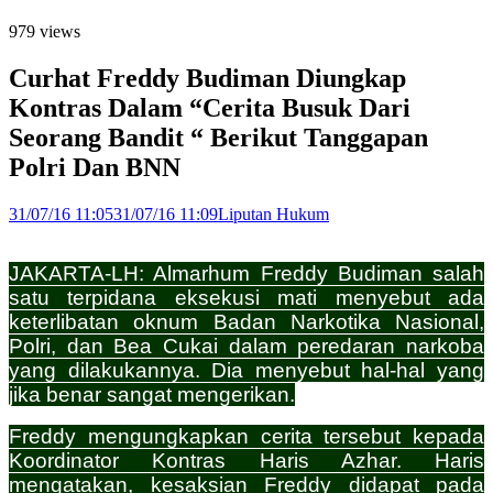
979 views
Curhat Freddy Budiman Diungkap
Kontras Dalam “Cerita Busuk Dari
Seorang Bandit “ Berikut Tanggapan
Polri Dan BNN
31/07/16 11:05
31/07/16 11:09
Liputan Hukum
JAKARTA-LH: Almarhum Freddy Budiman salah
satu terpidana eksekusi mati menyebut ada
keterlibatan oknum Badan Narkotika Nasional,
Polri, dan Bea Cukai dalam peredaran narkoba
yang dilakukannya. Dia menyebut hal-hal yang
jika benar sangat mengerikan.
Freddy mengungkapkan cerita tersebut kepada
Koordinator Kontras Haris Azhar. Haris
mengatakan, kesaksian Freddy didapat pada