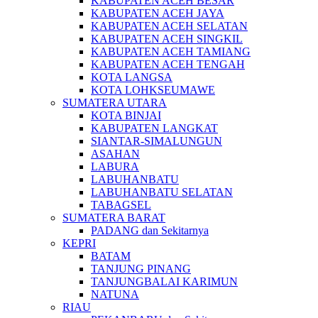
KABUPATEN ACEH BESAR
KABUPATEN ACEH JAYA
KABUPATEN ACEH SELATAN
KABUPATEN ACEH SINGKIL
KABUPATEN ACEH TAMIANG
KABUPATEN ACEH TENGAH
KOTA LANGSA
KOTA LOHKSEUMAWE
SUMATERA UTARA
KOTA BINJAI
KABUPATEN LANGKAT
SIANTAR-SIMALUNGUN
ASAHAN
LABURA
LABUHANBATU
LABUHANBATU SELATAN
TABAGSEL
SUMATERA BARAT
PADANG dan Sekitarnya
KEPRI
BATAM
TANJUNG PINANG
TANJUNGBALAI KARIMUN
NATUNA
RIAU