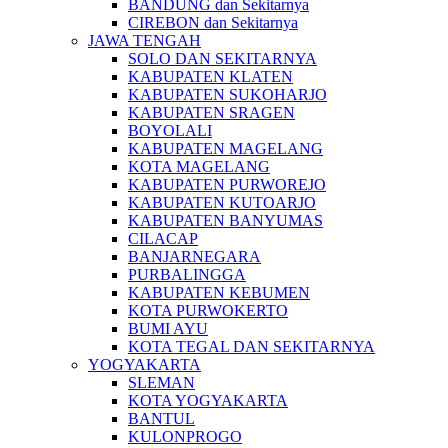
BANDUNG dan Sekitarnya
CIREBON dan Sekitarnya
JAWA TENGAH
SOLO DAN SEKITARNYA
KABUPATEN KLATEN
KABUPATEN SUKOHARJO
KABUPATEN SRAGEN
BOYOLALI
KABUPATEN MAGELANG
KOTA MAGELANG
KABUPATEN PURWOREJO
KABUPATEN KUTOARJO
KABUPATEN BANYUMAS
CILACAP
BANJARNEGARA
PURBALINGGA
KABUPATEN KEBUMEN
KOTA PURWOKERTO
BUMI AYU
KOTA TEGAL DAN SEKITARNYA
YOGYAKARTA
SLEMAN
KOTA YOGYAKARTA
BANTUL
KULONPROGO