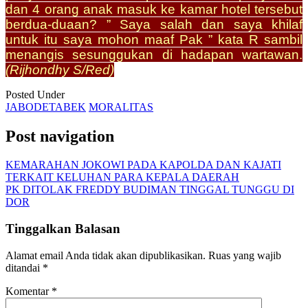
dan 4 orang anak masuk ke kamar hotel tersebut
berdua-duaan? ” Saya salah dan saya khilaf
untuk itu saya mohon maaf Pak ” kata R sambil
menangis sesunggukan di hadapan wartawan.
(Rijhondhy S/Red)
Posted Under
JABODETABEK
MORALITAS
Post navigation
KEMARAHAN JOKOWI PADA KAPOLDA DAN KAJATI
TERKAIT KELUHAN PARA KEPALA DAERAH
PK DITOLAK FREDDY BUDIMAN TINGGAL TUNGGU DI
DOR
Tinggalkan Balasan
Alamat email Anda tidak akan dipublikasikan.
Ruas yang wajib
ditandai
*
Komentar
*