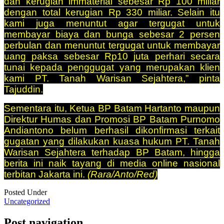
dan kerugian immaterial sebesar Rp 100 miliar
dengan total kerugian Rp 330 miliar. Selain itu
kami juga menuntut agar tergugat untuk
membayar biaya dan bunga sebesar 2 persen
perbulan dan menuntut tergugat untuk membayar
uang paksa sebesar Rp10 juta perhari secara
tunai kepada penggugat yang merupakan klien
kami PT. Tanah Warisan Sejahtera,” pinta
Tajuddin.
Sementara itu, Ketua BP Batam Hartanto maupun
Direktur Humas dan Promosi BP Batam Purnomo
Andiantono belum berhasil dikonfirmasi terkait
gugatan yang dilakukan kuasa hukum PT. Tanah
Warisan Sejahtera terhadap BP Batam, hingga
berita ini naik tayang di media online nasional
terbitan Jakarta ini.
(Rara/Anto/Red)
Posted Under
Uncategorized
Post navigation