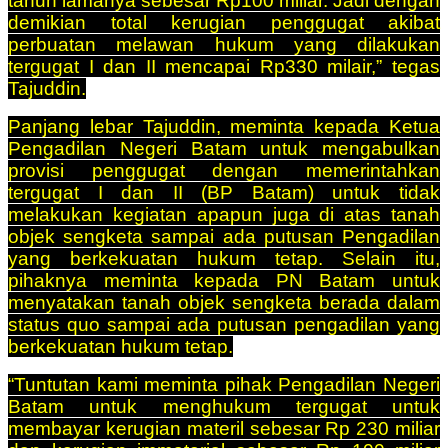
tahun lamanya sebesar Rp100 miliar. Jadi dengan
demikian total kerugian penggugat akibat
perbuatan melawan hukum yang dilakukan
tergugat I dan II mencapai Rp330 milair,” tegas
Tajuddin.
Panjang lebar Tajuddin, meminta kepada Ketua
Pengadilan Negeri Batam untuk mengabulkan
provisi penggugat dengan memerintahkan
tergugat I dan II (BP Batam) untuk tidak
melakukan kegiatan apapun juga di atas tanah
objek sengketa sampai ada putusan Pengadilan
yang berkekuatan hukum tetap. Selain itu,
pihaknya meminta kepada PN Batam untuk
menyatakan tanah objek sengketa berada dalam
status quo sampai ada putusan pengadilan yang
berkekuatan hukum tetap.
“Tuntutan kami meminta pihak Pengadilan Negeri
Batam untuk menghukum tergugat untuk
membayar kerugian materil sebesar Rp 230 miliar