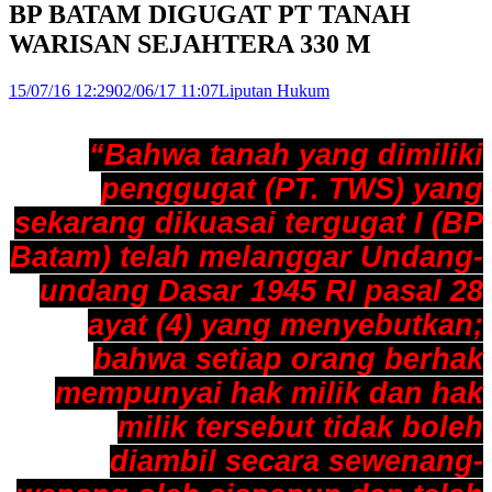
BP BATAM DIGUGAT PT TANAH
WARISAN SEJAHTERA 330 M
15/07/16 12:29
02/06/17 11:07
Liputan Hukum
“Bahwa tanah yang dimiliki
penggugat (PT. TWS) yang
sekarang dikuasai tergugat I (BP
Batam) telah melanggar Undang-
undang Dasar 1945 RI pasal 28
ayat (4) yang menyebutkan;
bahwa setiap orang berhak
mempunyai hak milik dan hak
milik tersebut tidak boleh
diambil secara sewenang-