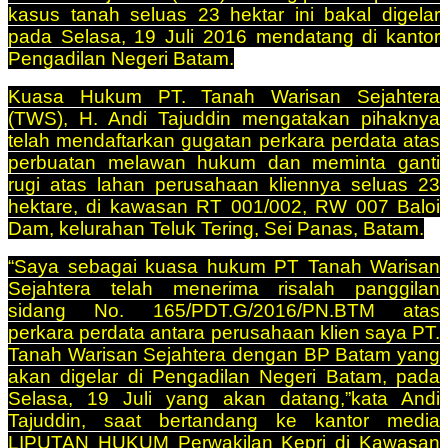
kasus tanah seluas 23 hektar ini bakal digelar
pada Selasa, 19 Juli 2016 mendatang di kantor
Pengadilan Negeri Batam.
Kuasa Hukum PT. Tanah Warisan Sejahtera
(TWS), H. Andi Tajuddin mengatakan pihaknya
telah mendaftarkan gugatan perkara perdata atas
perbuatan melawan hukum dan meminta ganti
rugi atas lahan perusahaan kliennya seluas 23
hektare, di kawasan RT 001/002, RW 007 Baloi
Dam, kelurahan Teluk Tering, Sei Panas, Batam.
“Saya sebagai kuasa hukum PT Tanah Warisan
Sejahtera telah menerima risalah panggilan
sidang No. 165/PDT.G/2016/PN.BTM atas
perkara perdata antara perusahaan klien saya PT.
Tanah Warisan Sejahtera dengan BP Batam yang
akan digelar di Pengadilan Negeri Batam, pada
Selasa, 19 Juli yang akan datang,”kata Andi
Tajuddin, saat bertandang ke kantor media
LIPUTAN HUKUM Perwakilan Kepri di Kawasan