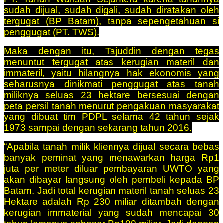
sudah dijual, sudah digali, sudah diratakan oleh
tergugat (BP Batam), tanpa sepengetahuan si
penggugat (PT. TWS).
Maka dengan itu, Tajuddin dengan tegas
menuntut tergugat atas kerugian materil dan
immateril, yaitu hilangnya hak ekonomis yang
seharusnya dinikmati penggugat atas tanah
miliknya seluas 23 hektare bersesuai dengan
peta persil tanah menurut pengakuan masyarakat
yang dibuat tim PDPL selama 42 tahun sejak
1973 sampai dengan sekarang tahun 2016.
“Apabila tanah milik kliennya dijual secara bebas
banyak peminat yang menawarkan harga Rp1
juta per meter diluar pembayaran UWTO yang
akan dibayar langsung oleh pembeli kepada BP
Batam. Jadi total kerugian materil tanah seluas 23
Hektare adalah Rp 230 miliar ditambah dengan
kerugian immaterial yang sudah mencapai 30