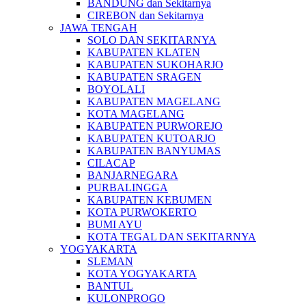
BANDUNG dan Sekitarnya
CIREBON dan Sekitarnya
JAWA TENGAH
SOLO DAN SEKITARNYA
KABUPATEN KLATEN
KABUPATEN SUKOHARJO
KABUPATEN SRAGEN
BOYOLALI
KABUPATEN MAGELANG
KOTA MAGELANG
KABUPATEN PURWOREJO
KABUPATEN KUTOARJO
KABUPATEN BANYUMAS
CILACAP
BANJARNEGARA
PURBALINGGA
KABUPATEN KEBUMEN
KOTA PURWOKERTO
BUMI AYU
KOTA TEGAL DAN SEKITARNYA
YOGYAKARTA
SLEMAN
KOTA YOGYAKARTA
BANTUL
KULONPROGO