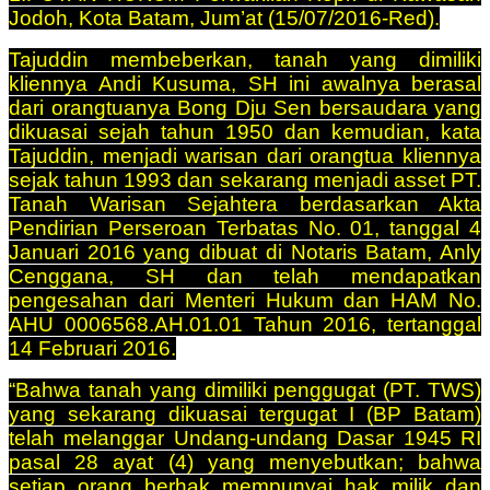
Jodoh, Kota Batam, Jum’at (15/07/2016-Red).
Tajuddin membeberkan, tanah yang dimiliki
kliennya Andi Kusuma, SH ini awalnya berasal
dari orangtuanya Bong Dju Sen bersaudara yang
dikuasai sejah tahun 1950 dan kemudian, kata
Tajuddin, menjadi warisan dari orangtua kliennya
sejak tahun 1993 dan sekarang menjadi asset PT.
Tanah Warisan Sejahtera berdasarkan Akta
Pendirian Perseroan Terbatas No. 01, tanggal 4
Januari 2016 yang dibuat di Notaris Batam, Anly
Cenggana, SH dan telah mendapatkan
pengesahan dari Menteri Hukum dan HAM No.
AHU 0006568.AH.01.01 Tahun 2016, tertanggal
14 Februari 2016.
“Bahwa tanah yang dimiliki penggugat (PT. TWS)
yang sekarang dikuasai tergugat I (BP Batam)
telah melanggar Undang-undang Dasar 1945 RI
pasal 28 ayat (4) yang menyebutkan; bahwa
setiap orang berhak mempunyai hak milik dan