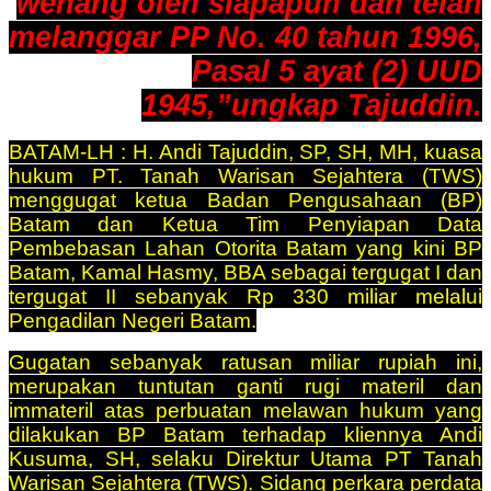
wenang oleh siapapun dan telah
melanggar PP No. 40 tahun 1996,
Pasal 5 ayat (2) UUD
1945,”ungkap Tajuddin.
BATAM-LH : H. Andi Tajuddin, SP, SH, MH, kuasa
hukum PT. Tanah Warisan Sejahtera (TWS)
menggugat ketua Badan Pengusahaan (BP)
Batam dan Ketua Tim Penyiapan Data
Pembebasan Lahan Otorita Batam yang kini BP
Batam, Kamal Hasmy, BBA sebagai tergugat I dan
tergugat II sebanyak Rp 330 miliar melalui
Pengadilan Negeri Batam.
Gugatan sebanyak ratusan miliar rupiah ini,
merupakan tuntutan ganti rugi materil dan
immateril atas perbuatan melawan hukum yang
dilakukan BP Batam terhadap kliennya Andi
Kusuma, SH, selaku Direktur Utama PT Tanah
Warisan Sejahtera (TWS). Sidang perkara perdata