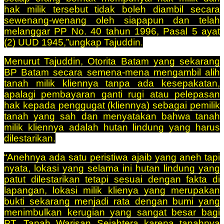
hak milik tersebut tidak boleh diambil secara
sewenang-wenang oleh siapapun dan telah
melanggar PP No. 40 tahun 1996, Pasal 5 ayat
(2) UUD 1945,”ungkap Tajuddin.
Menurut Tajuddin, Otorita Batam yang sekarang
BP Batam secara semena-mena mengambil alih
tanah milik kliennya tanpa ada kesepakatan,
apalagi pembayaran ganti rugi atau pelepasan
hak kepada penggugat (kliennya) sebagai pemilik
tanah yang sah dan menyatakan bahwa tanah
milik kliennya adalah hutan lindung yang harus
dilestarikan.
“Anehnya ada satu peristiwa ajaib yang aneh tapi
nyata, lokasi yang selama ini hutan lindung yang
patut dilestarikan tetapi sesuai dengan fakta di
lapangan, lokasi milik klienya yang merupakan
bukti sekarang menjadi rata dengan bumi yang
menimbulkan kerugian yang sangat besar bagi
PT. Tanah Warisan Sejahtera karena tanahnya