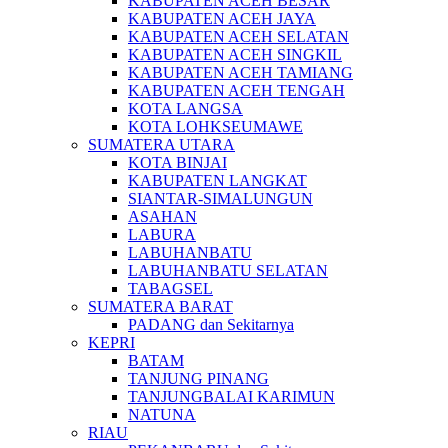
KABUPATEN ACEH BESAR
KABUPATEN ACEH JAYA
KABUPATEN ACEH SELATAN
KABUPATEN ACEH SINGKIL
KABUPATEN ACEH TAMIANG
KABUPATEN ACEH TENGAH
KOTA LANGSA
KOTA LOHKSEUMAWE
SUMATERA UTARA
KOTA BINJAI
KABUPATEN LANGKAT
SIANTAR-SIMALUNGUN
ASAHAN
LABURA
LABUHANBATU
LABUHANBATU SELATAN
TABAGSEL
SUMATERA BARAT
PADANG dan Sekitarnya
KEPRI
BATAM
TANJUNG PINANG
TANJUNGBALAI KARIMUN
NATUNA
RIAU