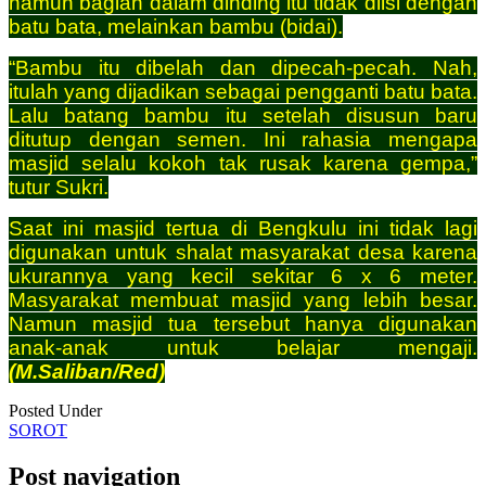
namun bagian dalam dinding itu tidak diisi dengan
batu bata, melainkan bambu (bidai).
“Bambu itu dibelah dan dipecah-pecah. Nah,
itulah yang dijadikan sebagai pengganti batu bata.
Lalu batang bambu itu setelah disusun baru
ditutup dengan semen. Ini rahasia mengapa
masjid selalu kokoh tak rusak karena gempa,”
tutur Sukri.
Saat ini masjid tertua di Bengkulu ini tidak lagi
digunakan untuk shalat masyarakat desa karena
ukurannya yang kecil sekitar 6 x 6 meter.
Masyarakat membuat masjid yang lebih besar.
Namun masjid tua tersebut hanya digunakan
anak-anak untuk belajar mengaji.
(M.Saliban/Red)
Posted Under
SOROT
Post navigation