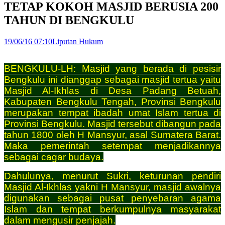
TETAP KOKOH MASJID BERUSIA 200
TAHUN DI BENGKULU
19/06/16 07:10
Liputan Hukum
BENGKULU-LH: Masjid yang berada di pesisir
Bengkulu ini dianggap sebagai masjid tertua yaitu
Masjid Al-Ikhlas di Desa Padang Betuah,
Kabupaten Bengkulu Tengah, Provinsi Bengkulu
merupakan tempat ibadah umat Islam tertua di
Provinsi Bengkulu. Masjid tersebut dibangun pada
tahun 1800 oleh H Mansyur, asal Sumatera Barat.
Maka pemerintah setempat menjadikannya
sebagai cagar budaya.
Dahulunya, menurut Sukri, keturunan pendiri
Masjid Al-Ikhlas yakni H Mansyur, masjid awalnya
digunakan sebagai pusat penyebaran agama
Islam dan tempat berkumpulnya masyarakat
dalam mengusir penjajah.