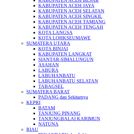
KABUPATEN ACEH BESAR
KABUPATEN ACEH JAYA
KABUPATEN ACEH SELATAN
KABUPATEN ACEH SINGKIL
KABUPATEN ACEH TAMIANG
KABUPATEN ACEH TENGAH
KOTA LANGSA
KOTA LOHKSEUMAWE
SUMATERA UTARA
KOTA BINJAI
KABUPATEN LANGKAT
SIANTAR-SIMALUNGUN
ASAHAN
LABURA
LABUHANBATU
LABUHANBATU SELATAN
TABAGSEL
SUMATERA BARAT
PADANG dan Sekitarnya
KEPRI
BATAM
TANJUNG PINANG
TANJUNGBALAI KARIMUN
NATUNA
RIAU