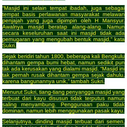
“Masjid ini selain tempat ibadah, juga sebagai
tempat basis perlawanan masyarakat melawan
penjajah yang juga dipimpin oleh H Mansyur.
Awalnya masjid beratap alang-alang. Namun
secara keseluruhan saat ini masjid tidak ada
pemugaran yang mengubah bentuk masjid,” kata
Sukri.
Sejak beridiri tahun 1800, beberapa kali Bengkulu
dihantam gempa bumi hebat, namun sedikit pun
tak ada kerusakan yang dialami masjid. “Masjid ini
tak pernah rusak dihantam gempa sejak dahulu,
karena bangunannya unik,” tambah Sukri.
Menurut Sukri, tiang-tiang penyangga masjid yang
terbuat dari kayu disusun tidak terputus namun
saling menyambung. Penggunaan paku tidak
dominan, namun lebih menggunakan pasak kayu.
Selanjutnya, dinding masjid terbuat dari semen,