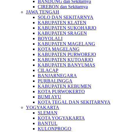
BANDUNG dan Sekitarnya
CIREBON dan Sekitarnya
JAWA TENGAH
SOLO DAN SEKITARNYA
KABUPATEN KLATEN
KABUPATEN SUKOHARJO
KABUPATEN SRAGEN
BOYOLALI
KABUPATEN MAGELANG
KOTA MAGELANG
KABUPATEN PURWOREJO
KABUPATEN KUTOARJO
KABUPATEN BANYUMAS
CILACAP
BANJARNEGARA
PURBALINGGA
KABUPATEN KEBUMEN
KOTA PURWOKERTO
BUMI AYU
KOTA TEGAL DAN SEKITARNYA
YOGYAKARTA
SLEMAN
KOTA YOGYAKARTA
BANTUL
KULONPROGO