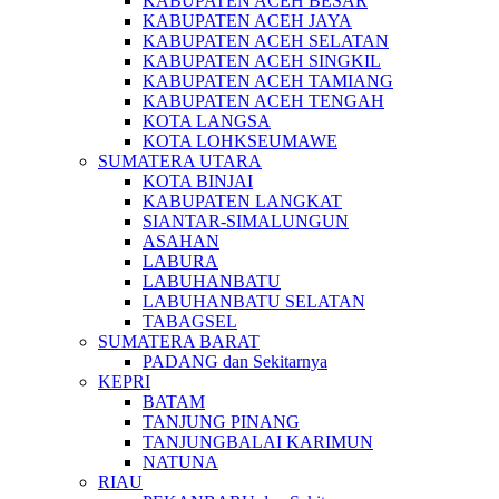
KABUPATEN ACEH BESAR
KABUPATEN ACEH JAYA
KABUPATEN ACEH SELATAN
KABUPATEN ACEH SINGKIL
KABUPATEN ACEH TAMIANG
KABUPATEN ACEH TENGAH
KOTA LANGSA
KOTA LOHKSEUMAWE
SUMATERA UTARA
KOTA BINJAI
KABUPATEN LANGKAT
SIANTAR-SIMALUNGUN
ASAHAN
LABURA
LABUHANBATU
LABUHANBATU SELATAN
TABAGSEL
SUMATERA BARAT
PADANG dan Sekitarnya
KEPRI
BATAM
TANJUNG PINANG
TANJUNGBALAI KARIMUN
NATUNA
RIAU