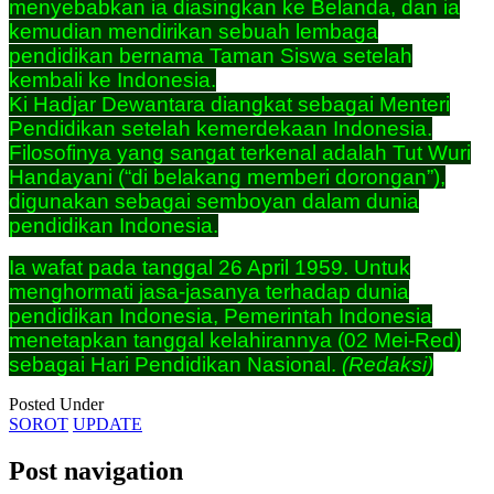
menyebabkan ia diasingkan ke Belanda, dan ia
kemudian mendirikan sebuah lembaga
pendidikan bernama Taman Siswa setelah
kembali ke Indonesia.
Ki Hadjar Dewantara diangkat sebagai Menteri
Pendidikan setelah kemerdekaan Indonesia.
Filosofinya yang sangat terkenal adalah Tut Wuri
Handayani (“di belakang memberi dorongan”),
digunakan sebagai semboyan dalam dunia
pendidikan Indonesia.
Ia wafat pada tanggal 26 April 1959. Untuk
menghormati jasa-jasanya terhadap dunia
pendidikan Indonesia, Pemerintah Indonesia
menetapkan tanggal kelahirannya (02 Mei-Red)
sebagai Hari Pendidikan Nasional.
(Redaksi)
Posted Under
SOROT
UPDATE
Post navigation