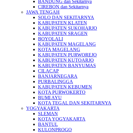
BANDUNG dan Sekitarnya
CIREBON dan Sekitarnya
JAWA TENGAH
SOLO DAN SEKITARNYA
KABUPATEN KLATEN
KABUPATEN SUKOHARJO
KABUPATEN SRAGEN
BOYOLALI
KABUPATEN MAGELANG
KOTA MAGELANG
KABUPATEN PURWOREJO
KABUPATEN KUTOARJO
KABUPATEN BANYUMAS
CILACAP
BANJARNEGARA
PURBALINGGA
KABUPATEN KEBUMEN
KOTA PURWOKERTO
BUMI AYU
KOTA TEGAL DAN SEKITARNYA
YOGYAKARTA
SLEMAN
KOTA YOGYAKARTA
BANTUL
KULONPROGO