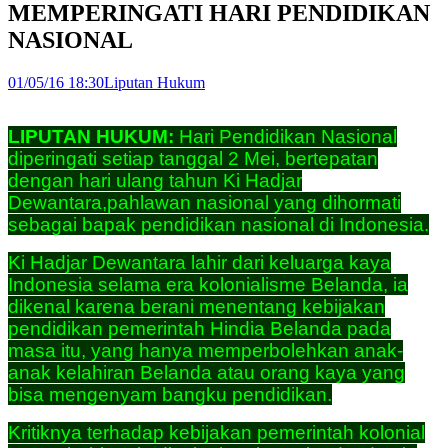
MEMPERINGATI HARI PENDIDIKAN
NASIONAL
01/05/16 18:30
Liputan Hukum
LIPUTAN HUKUM:
Hari Pendidikan Nasional
diperingati setiap tanggal 2 Mei, bertepatan
dengan hari ulang tahun Ki Hadjar
Dewantara,pahlawan nasional yang dihormati
sebagai bapak pendidikan nasional di Indonesia.
Ki Hadjar Dewantara lahir dari keluarga kaya
Indonesia selama era kolonialisme Belanda, ia
dikenal karena berani menentang kebijakan
pendidikan pemerintah Hindia Belanda pada
masa itu, yang hanya memperbolehkan anak-
anak kelahiran Belanda atau orang kaya yang
bisa mengenyam bangku pendidikan.
Kritiknya terhadap kebijakan pemerintah kolonial