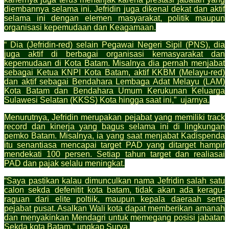
diembannya selama ini. Jefridin juga dikenal dekat dan aktif
selama ini dengan elemen masyarakat, politik maupun
organisasi kepemudaan dan Keagamaan.
“ Dia (Jefridin-red) selain Pegawai Negeri Sipil (PNS), dia
juga aktif di berbagai organisasi kemasyarakat dan
kepemudaan di Kota Batam. Misalnya dia pernah menjabat
sebagai Ketua KNPI Kota Batam, aktif KKBM (Melayu-red)
dan aktif sebagai Bendahara Lembaga Adat Melayu (LAM)
Kota Batam dan Bendahara Umum Kerukunan Keluarga
Sulawesi Selatan (KKSS) Kota hingga saat ini,” ujarnya.
Menurutnya, Jefridin merupakan pejabat yang memiliki track
record dan kinerja yang bagus selama ini di lingkungan
pemko Batam. Misalnya, ia yang saat menjabat Kadispenda
itu senantiasa mencapai target PAD yang ditarget hampir
mendekati 100 persen. Setiap tahun target dan realiasai
PAD dan pajak selalu meningkat.
“Saya pastikan kalau dimunculkan nama Jefridin salah satu
calon sekda defenitit kota batam, tidak akan ada keragu-
raguan dari elite poltiik, maupun kepala daeraah serta
pejabat pusat. Asalkan Wali kota dapat memberikan amanah
dan menyakinkan Mendagri untuk memegang posisi jabatan
Sekda kota Batam,” ungkap Surya.