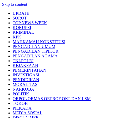
Skip to content
UPDATE
SOROT
TOP NEWS WEEK
KORUPSI
KRIMINAL
KPK
MAHKAMAH KONSTITUSI
PENGADILAN UMUM
PENGADILAN TIPIKOR
PENGADILAN AGAMA
TNI-POLRI
KEJAKSAAN
PEMERINTAHAN
INVESTIGASI
PENDIDIKAN
MORALITAS
NARKOBA
POLITIK
ORPOL ORMAS ORPROF OKP DAN LSM
TOKOH
PILKADA
MEDIA SOSIAL
DISCLAIMER