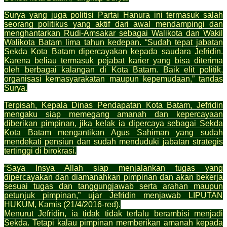
Surya yang juga politisi Partai Hanura ini termasuk salah
seorang politikus yang aktif dari awal mendampingi dan
menghantarkan Rudi-Amsakar sebagai Walikota dan Wakil
Walikota Batam lima tahun kedepan.
“Sudah tepat jabatan
Sekda Kota Batam dipercayakan kepada saudara Jefridin.
Karena beliau termasuk pejabat karier yang bisa diterima
oleh berbagai kalangan di Kota Batam. Baik elit politik,
organisasi kemasyarakatan maupun kepemudaan,” tandas
Surya.
Terpisah, Kepala Dinas Pendapatan Kota Batam, Jefridin
mengaku siap memegang amanah dan kepercayaan
diberikan pimpinan, jika kelak ia dipercaya sebagai Sekda
Kota Batam mengantikan Agus Sahiman yang sudah
mendekati pensiun dan sudah menduduki jabatan strategis
tertinggi di birokrasi.
“Saya Insya Allah siap menjalankan tugas yang
dipercayakan dan diamanahkan pimpinan dan akan bekerja
sesuai tugas dan tanggungjawab serta arahan maupun
petunjuk pimpinan,” ujar Jefridin menjawab LIPUTAN
HUKUM, Kamis (21/4/2016-red).
Menurut Jefridin, ia tidak tidak terlalu berambisi menjadi
Sekda. Tetapi kalau pimpinan memberikan amanah kepada