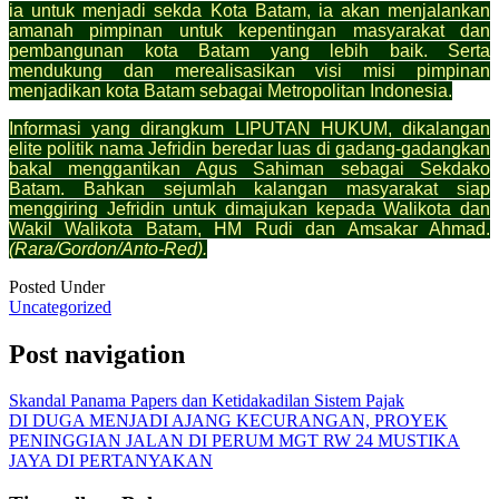
ia untuk menjadi sekda Kota Batam, ia akan menjalankan
amanah pimpinan untuk kepentingan masyarakat dan
pembangunan kota Batam yang lebih baik. Serta
mendukung dan merealisasikan visi misi pimpinan
menjadikan kota Batam sebagai Metropolitan Indonesia.
Informasi yang dirangkum LIPUTAN HUKUM, dikalangan
elite politik nama Jefridin beredar luas di gadang-gadangkan
bakal menggantikan Agus Sahiman sebagai Sekdako
Batam. Bahkan sejumlah kalangan masyarakat siap
menggiring Jefridin untuk dimajukan kepada Walikota dan
Wakil Walikota Batam, HM Rudi dan Amsakar Ahmad.
(Rara/Gordon/Anto-Red).
Posted Under
Uncategorized
Post navigation
Skandal Panama Papers dan Ketidakadilan Sistem Pajak
DI DUGA MENJADI AJANG KECURANGAN, PROYEK
PENINGGIAN JALAN DI PERUM MGT RW 24 MUSTIKA
JAYA DI PERTANYAKAN