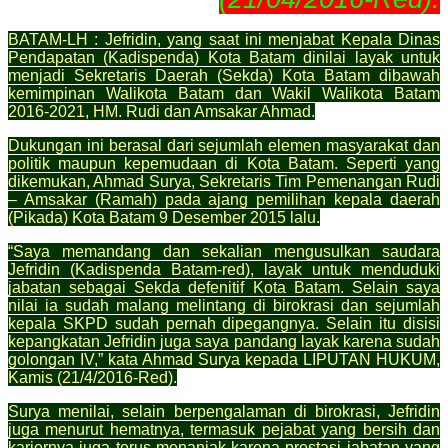
BATAM-LH : Jefridin, yang saat ini menjabat Kepala Dinas
Pendapatan (Kadispenda) Kota Batam dinilai layak untuk
menjadi Sekretaris Daerah (Sekda) Kota Batam dibawah
kemimpinan Walikota Batam dan Wakil Walikota Batam
2016-2021, HM. Rudi dan Amsakar Ahmad.
Dukungan ini berasal dari sejumlah elemen masyarakat dan
politik maupun kepemudaan di Kota Batam. Seperti yang
dikemukan, Ahmad Surya, Sekretaris Tim Pemenangan Rudi
– Amsakar (Ramah) pada ajang pemilihan kepala daerah
(Pikada) Kota Batam 9 Desember 2015 lalu.
“Saya memandang dan sekalian mengusulkan saudara
Jefridin (Kadispenda Batam-red), layak untuk menduduki
jabatan sebagai Sekda defenitif Kota Batam. Selain saya
nilai ia sudah malang melintang di birokrasi dan sejumlah
kepala SKPD sudah pernah dipegangnya. Selain itu disisi
kepangkatan Jefridin juga saya pandang layak karena sudah
golongan IV,” kata Ahmad Surya kepada LIPUTAN HUKUM,
Kamis (21/4/2016-Red).
Surya menilai, selain berpengalaman di birokrasi, Jefridin
juga menurut hematnya, termasuk pejabat yang bersih dan
kariernya juga terus menanjak karena prestasi jabatan yang