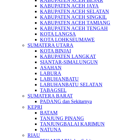
KABUPATEN ACEH BESAR
KABUPATEN ACEH JAYA
KABUPATEN ACEH SELATAN
KABUPATEN ACEH SINGKIL
KABUPATEN ACEH TAMIANG
KABUPATEN ACEH TENGAH
KOTA LANGSA
KOTA LOHKSEUMAWE
SUMATERA UTARA
KOTA BINJAI
KABUPATEN LANGKAT
SIANTAR-SIMALUNGUN
ASAHAN
LABURA
LABUHANBATU
LABUHANBATU SELATAN
TABAGSEL
SUMATERA BARAT
PADANG dan Sekitarnya
KEPRI
BATAM
TANJUNG PINANG
TANJUNGBALAI KARIMUN
NATUNA
RIAU