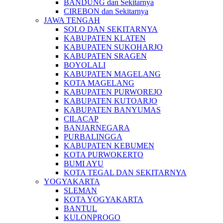
BANDUNG dan Sekitarnya
CIREBON dan Sekitarnya
JAWA TENGAH
SOLO DAN SEKITARNYA
KABUPATEN KLATEN
KABUPATEN SUKOHARJO
KABUPATEN SRAGEN
BOYOLALI
KABUPATEN MAGELANG
KOTA MAGELANG
KABUPATEN PURWOREJO
KABUPATEN KUTOARJO
KABUPATEN BANYUMAS
CILACAP
BANJARNEGARA
PURBALINGGA
KABUPATEN KEBUMEN
KOTA PURWOKERTO
BUMI AYU
KOTA TEGAL DAN SEKITARNYA
YOGYAKARTA
SLEMAN
KOTA YOGYAKARTA
BANTUL
KULONPROGO