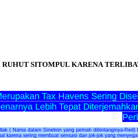
 RUHUT SITOMPUL KARENA TERLIBA
erupakan Tax Havens Sering Diseb
enarnya Lebih Tepat Diterjemahka
Per
tak ( Nama dalam Sinetron yang pernah dibintanginya-Red) 
kenal karena sering membuat sensasi dan jok-jok yang menyeg