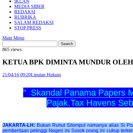
IKLAN
MEDIA SIBER
REDAKSI
RUBRIKA
SALAM REDAKSI
STOP PRESS
Main Menu
865 views
KETUA BPK DIMINTA MUNDUR OLEH
21/04/16 09:20
Liputan Hukum
” Skandal Panama Papers M
Pajak.Tax Havens Seb
JAKARTA-LH:
Bukan Ruhut Sitompul namanya alias Si Pol
pemberitaan petinggi Negeri ini Sosok orang ini cukup ter