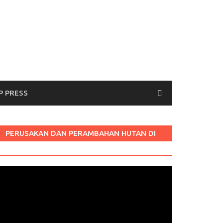
P PRESS
PERUSAKAN DAN PERAMBAHAN HUTAN DI
LABURA SUM
Pemutar
ideo