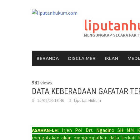
liputan
MENGUNGKAP SECARA FAKTU
BERANDA
DISCLAIMER
IKLAN
MEDI
941 views
DATA KEBERADAAN GAFATAR T
15/02/16 18:46
Liputan Hukum
ASAHAN-LH
: Irjen Pol Drs Ngadino SH MM Ke
mengatakan akan mengumpulkan data terkait ke