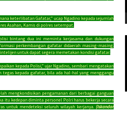
 mana keterlibatan Gafatar,” ucap Ngadino kepada sejumlah
res Asahan, Kamis di polres setempat.
Polisi bintang dua ini meminta kerjasama dan dukungan
ormasi perkembangan gafatar didaerah masing-masing.
 intelijen untuk dapat segera memetakan kondisi gafatar.
mpaikan kepada Polisi,” ujar Ngadino, sembari mengatakan
h tegas kepada gafatar, bila ada hal-hal yang menggangu
 telah mengkondisikan pengamanan dari berbagai ganguan
 itu kedepan diminta personel Polri harus bekerja secara
eras untuk mendeteksi seluruh wilayah kerjanya.
(Iskandar