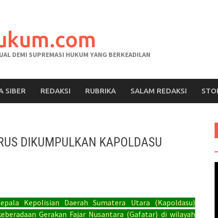
hukum.com
AL DEMI SUPREMASI HUKUM YANG BERKEADILAN
A SIBER
REDAKSI
RUBRIKA
SALAM REDAKSI
STO
ERUS DIKUMPULKAN KAPOLDASU
V
pala Kepolisian Daerah Sumatera Utara (Kapoldasu)
beradaan Gerakan Fajar Nusantara (Gafatar) di wilayah