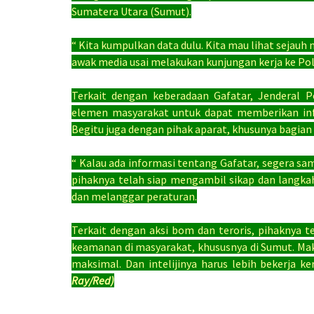
Sumatera Utara (Sumut).
“ Kita kumpulkan data dulu. Kita mau lihat sejauh
awak media usai melakukan kunjungan kerja ke Pol
Terkait dengan keberadaan Gafatar, Jenderal 
elemen masyarakat untuk dapat memberikan inf
Begitu juga dengan pihak aparat, khusunya bagian
“ Kalau ada informasi tentang Gafatar, segera sa
pihaknya telah siap mengambil sikap dan langka
dan melanggar peraturan.
Terkait dengan aksi bom dan teroris, pihaknya
keamanan di masyarakat, khususnya di Sumut. Maka
maksimal. Dan intelijinya harus lebih bekerja k
Ray/Red)