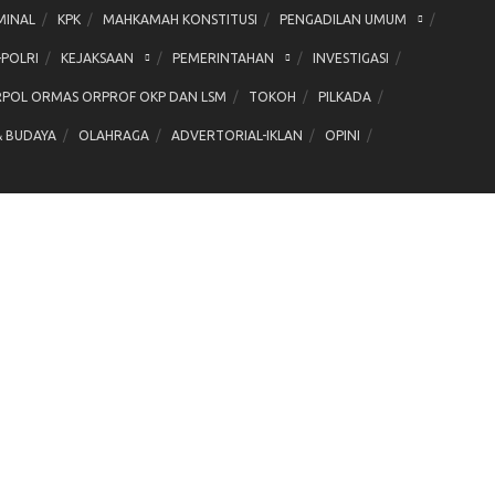
MINAL
KPK
MAHKAMAH KONSTITUSI
PENGADILAN UMUM
-POLRI
KEJAKSAAN
PEMERINTAHAN
INVESTIGASI
POL ORMAS ORPROF OKP DAN LSM
TOKOH
PILKADA
& BUDAYA
OLAHRAGA
ADVERTORIAL-IKLAN
OPINI