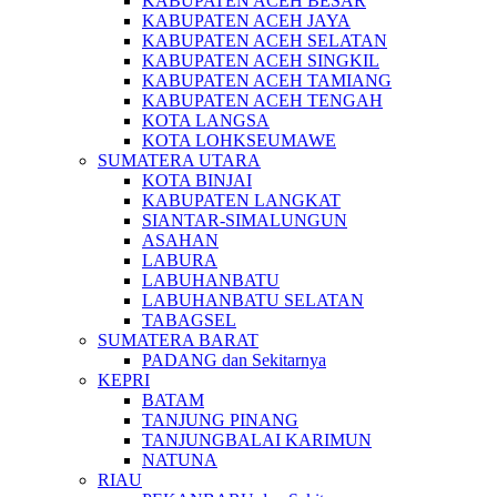
KABUPATEN ACEH BESAR
KABUPATEN ACEH JAYA
KABUPATEN ACEH SELATAN
KABUPATEN ACEH SINGKIL
KABUPATEN ACEH TAMIANG
KABUPATEN ACEH TENGAH
KOTA LANGSA
KOTA LOHKSEUMAWE
SUMATERA UTARA
KOTA BINJAI
KABUPATEN LANGKAT
SIANTAR-SIMALUNGUN
ASAHAN
LABURA
LABUHANBATU
LABUHANBATU SELATAN
TABAGSEL
SUMATERA BARAT
PADANG dan Sekitarnya
KEPRI
BATAM
TANJUNG PINANG
TANJUNGBALAI KARIMUN
NATUNA
RIAU