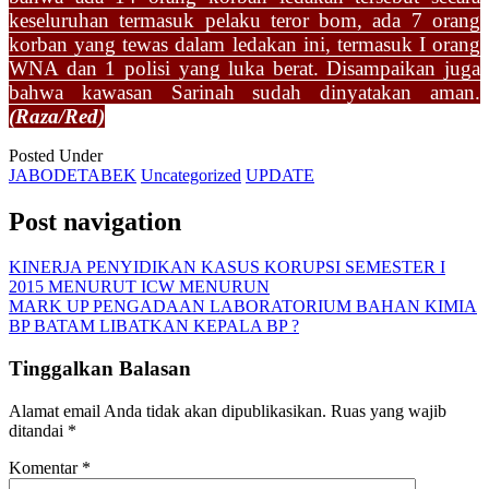
keseluruhan termasuk pelaku teror bom, ada 7 orang
korban yang tewas dalam ledakan ini, termasuk I orang
WNA dan 1 polisi yang luka berat. Disampaikan juga
bahwa kawasan Sarinah sudah dinyatakan aman.
(Raza/Red)
Posted Under
JABODETABEK
Uncategorized
UPDATE
Post navigation
KINERJA PENYIDIKAN KASUS KORUPSI SEMESTER I
2015 MENURUT ICW MENURUN
MARK UP PENGADAAN LABORATORIUM BAHAN KIMIA
BP BATAM LIBATKAN KEPALA BP ?
Tinggalkan Balasan
Alamat email Anda tidak akan dipublikasikan.
Ruas yang wajib
ditandai
*
Komentar
*