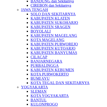
BANDUNG dan Sekitarnya
CIREBON dan Sekitarnya
JAWA TENGAH
SOLO DAN SEKITARNYA
KABUPATEN KLATEN
KABUPATEN SUKOHARJO
KABUPATEN SRAGEN
BOYOLALI
KABUPATEN MAGELANG
KOTA MAGELANG
KABUPATEN PURWOREJO
KABUPATEN KUTOARJO
KABUPATEN BANYUMAS
CILACAP
BANJARNEGARA
PURBALINGGA
KABUPATEN KEBUMEN
KOTA PURWOKERTO
BUMI AYU
KOTA TEGAL DAN SEKITARNYA
YOGYAKARTA
SLEMAN
KOTA YOGYAKARTA
BANTUL
KULONPROGO