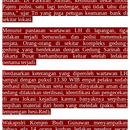
ledakan. Di Parkiran Sarinah, kemudian dekat mobil
Pajero polisi, satu lagi terdengar, tapi tidak tahu dari
mana,” ujar Tri yang juga petugas keamanan bank di
sekitar lokasi.
Menurut pantauan wartawan LH di lapangan, tiga
ledakan terjadi bersusulan dan polisi menemukan
senjata. Orang-orang di sekitar kompleks gedung-
gedung yang berdekatan dengan Gedung Sarinah di
Jakarta Pusat berhamburan keluar setelah ledakan
pertama terjadi.
Berdasarkan keterangan yang diperoleh wartawan LH
sampai dengan pukul 13.30 WIB empat pelaku sudah
berhasil dilumpuhkan serta sudah dinyatakan aman dan
sedang dilakukan sterilisasi, identifikasi dan pengecekan
di area lokasi kejadian karena banyaknya serpihan-
serpihan material dari bom yang meledak (paku, baut,
lempengan besi-Red).
Wakapolri Komjen Budi Gunawan menyampaikan
bahwa ada 14 orang korban ledakan tersebut secara