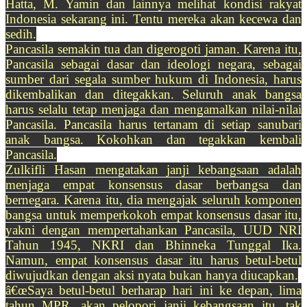
Hatta, M. Yamin dan lainnya melihat kondisi rakyat
Indonesia sekarang ini. Tentu mereka akan kecewa dan
sedih.
Pancasila semakin tua dan digerogoti jaman. Karena itu,
Pancasila sebagai dasar dan ideologi negara, sebagai
sumber dari segala sumber hukum di Indonesia, harus
dikembalikan dan ditegakkan. Seluruh anak bangsa
harus selalu tetap menjaga dan mengamalkan nilai-nilai
Pancasila. Pancasila harus tertanam di setiap sanubari
anak bangsa. Kokohkan dan tegakkan kembali
Pancasila.
Zulkifli Hasan mengatakan janji kebangsaan adalah
menjaga empat konsensus dasar berbangsa dan
bernegara. Karena itu, dia mengajak seluruh komponen
bangsa untuk memperkokoh empat konsensus dasar itu,
yakni dengan mempertahankan Pancasila, UUD NRI
Tahun 1945, NKRI dan Bhinneka Tunggal Ika.
Namun, empat konsensus dasar itu harus betul-betul
diwujudkan dengan aksi nyata bukan hanya diucapkan.
â€œSaya betul-betul berharap hari ini ke depan, lima
tahun MPR, akan pelopori janji kebangsaan itu, tak