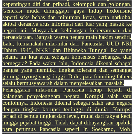
kepentingan diri dan pribadi, kelompok dan golongan.
Generasi muda dihinggapi gaya hidup hedonisme
seperti seks bebas dan minuman keras, serta narkoba,
akibat derasnya arus informasi dari luar yang masuk ke
negeri ini. Masyarakat kehilangan kebersamaan dan
persaudaraan. Banyak warga negara main hakim sendiri.
Lalu, kemanakah nilai-nilai dari Pancasila, UUD NRI
Tahun 1945, NKRI dan Bhinneka Tunggal Ika yang
selama ini kita akui sebagai konsensus berbangsa dan
bernegara? Pada waktu lalu, Indonesia dikenal sebagai
bangsa yang memiliki tingkat toleransi dan semangat
gotong royong yang tinggi. Dulu, para founding fathers
selalu bermusyawarah dalam menyelesaikan masalah.
Pelanggaran nilai-nilai Pancasila kerap terjadi di
kalangan penyelenggara negara. Korupsi salah satu
contohnya. Indonesia dikenal sebagai salah satu negara
dengan tingkat korupsi tertinggi di dunia. Korupsi
terjadi di semua tingkat dan level, mulai dari rakyat kecil
hingga pejabat tinggi. Tidak dapat dibayangkan apabila
para perumus Pancasila seperti Ir. Soekarno, Moh.