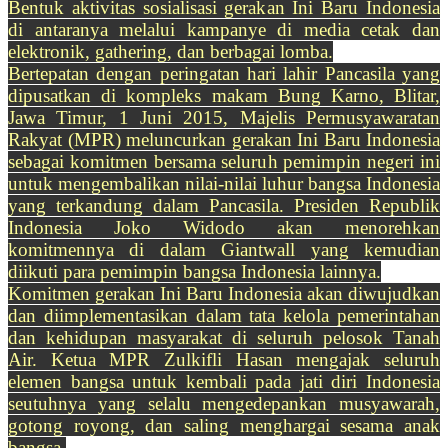
Bentuk aktivitas sosialisasi gerakan Ini Baru Indonesia
di antaranya melalui kampanye di media cetak dan
elektronik, gathering, dan berbagai lomba.
Bertepatan dengan peringatan hari lahir Pancasila yang
dipusatkan di kompleks makam Bung Karno, Blitar,
Jawa Timur, 1 Juni 2015, Majelis Permusyawaratan
Rakyat (MPR) meluncurkan gerakan Ini Baru Indonesia
sebagai komitmen bersama seluruh pemimpin negeri ini
untuk mengembalikan nilai-nilai luhur bangsa Indonesia
yang terkandung dalam Pancasila. Presiden Republik
Indonesia Joko Widodo akan menorehkan
komitmennya di dalam Giantwall yang kemudian
diikuti para pemimpin bangsa Indonesia lainnya.
Komitmen gerakan Ini Baru Indonesia akan diwujudkan
dan diimplementasikan dalam tata kelola pemerintahan
dan kehidupan masyarakat di seluruh pelosok Tanah
Air. Ketua MPR Zulkifli Hasan mengajak seluruh
elemen bangsa untuk kembali pada jati diri Indonesia
seutuhnya yang selalu mengedepankan musyawarah,
gotong royong, dan saling menghargai sesama anak
bangsa.