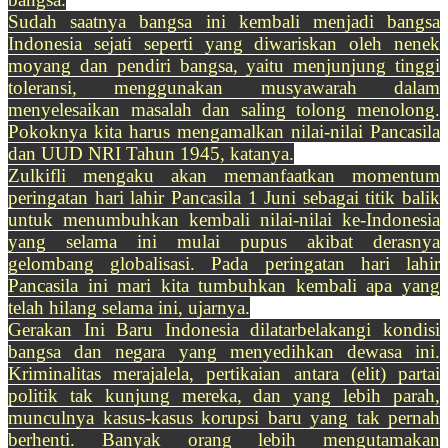
Sudah saatnya bangsa ini kembali menjadi bangsa
Indonesia sejati seperti yang diwariskan oleh nenek
moyang dan pendiri bangsa, yaitu menjunjung tinggi
toleransi, menggunakan musyawarah dalam
menyelesaikan masalah dan saling tolong menolong.
Pokoknya kita harus mengamalkan nilai-nilai Pancasila
dan UUD NRI Tahun 1945, katanya.
Zulkifli mengaku akan memanfaatkan momentum
peringatan hari lahir Pancasila 1 Juni sebagai titik balik
untuk menumbuhkan kembali nilai-nilai ke-Indonesia
yang selama ini mulai pupus akibat derasnya
gelombang globalisasi. Pada peringatan hari lahir
Pancasila ini mari kita tumbuhkan kembali apa yang
telah hilang selama ini, ujarnya.
Gerakan Ini Baru Indonesia dilatarbelakangi kondisi
bangsa dan negara yang menyedihkan dewasa ini.
Kriminalitas merajalela, pertikaian antara (elit) partai
politik tak kunjung mereka, dan yang lebih parah,
munculnya kasus-kasus korupsi baru yang tak pernah
berhenti. Banyak orang lebih mengutamakan