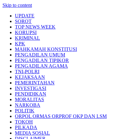
Skip to content
UPDATE
SOROT
TOP NEWS WEEK
KORUPSI
KRIMINAL
KPK
MAHKAMAH KONSTITUSI
PENGADILAN UMUM
PENGADILAN TIPIKOR
PENGADILAN AGAMA
TNI-POLRI
KEJAKSAAN
PEMERINTAHAN
INVESTIGASI
PENDIDIKAN
MORALITAS
NARKOBA
POLITIK
ORPOL ORMAS ORPROF OKP DAN LSM
TOKOH
PILKADA
MEDIA SOSIAL
DISCLAIMER