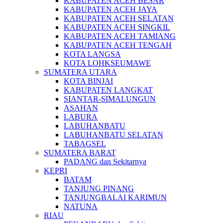
KABUPATEN ACEH BESAR
KABUPATEN ACEH JAYA
KABUPATEN ACEH SELATAN
KABUPATEN ACEH SINGKIL
KABUPATEN ACEH TAMIANG
KABUPATEN ACEH TENGAH
KOTA LANGSA
KOTA LOHKSEUMAWE
SUMATERA UTARA
KOTA BINJAI
KABUPATEN LANGKAT
SIANTAR-SIMALUNGUN
ASAHAN
LABURA
LABUHANBATU
LABUHANBATU SELATAN
TABAGSEL
SUMATERA BARAT
PADANG dan Sekitarnya
KEPRI
BATAM
TANJUNG PINANG
TANJUNGBALAI KARIMUN
NATUNA
RIAU