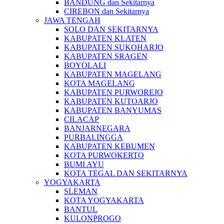
BANDUNG dan Sekitarnya
CIREBON dan Sekitarnya
JAWA TENGAH
SOLO DAN SEKITARNYA
KABUPATEN KLATEN
KABUPATEN SUKOHARJO
KABUPATEN SRAGEN
BOYOLALI
KABUPATEN MAGELANG
KOTA MAGELANG
KABUPATEN PURWOREJO
KABUPATEN KUTOARJO
KABUPATEN BANYUMAS
CILACAP
BANJARNEGARA
PURBALINGGA
KABUPATEN KEBUMEN
KOTA PURWOKERTO
BUMI AYU
KOTA TEGAL DAN SEKITARNYA
YOGYAKARTA
SLEMAN
KOTA YOGYAKARTA
BANTUL
KULONPROGO