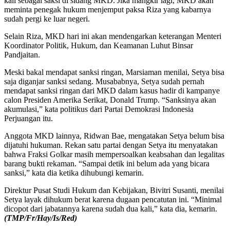
kali sebagai saksi di sidang MKD. Jika mangkir lagi, MKD akan
meminta penegak hukum menjemput paksa Riza yang kabarnya
sudah pergi ke luar negeri.
Selain Riza, MKD hari ini akan mendengarkan keterangan Menteri
Koordinator Politik, Hukum, dan Keamanan Luhut Binsar
Pandjaitan.
Meski bakal mendapat sanksi ringan, Marsiaman menilai, Setya bisa
saja diganjar sanksi sedang. Musababnya, Setya sudah pernah
mendapat sanksi ringan dari MKD dalam kasus hadir di kampanye
calon Presiden Amerika Serikat, Donald Trump. “Sanksinya akan
akumulasi,” kata politikus dari Partai Demokrasi Indonesia
Perjuangan itu.
Anggota MKD lainnya, Ridwan Bae, mengatakan Setya belum bisa
dijatuhi hukuman. Rekan satu partai dengan Setya itu menyatakan
bahwa Fraksi Golkar masih mempersoalkan keabsahan dan legalitas
barang bukti rekaman. “Sampai detik ini belum ada yang bicara
sanksi,” kata dia ketika dihubungi kemarin.
Direktur Pusat Studi Hukum dan Kebijakan, Bivitri Susanti, menilai
Setya layak dihukum berat karena dugaan pencatutan ini. “Minimal
dicopot dari jabatannya karena sudah dua kali,” kata dia, kemarin.
(TMP/Fr/Hay/Is/Red)