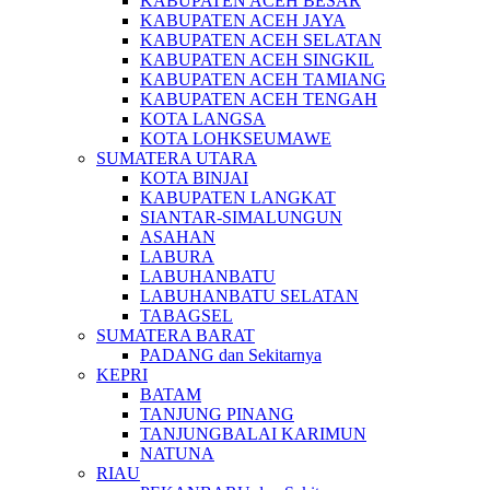
KABUPATEN ACEH BESAR
KABUPATEN ACEH JAYA
KABUPATEN ACEH SELATAN
KABUPATEN ACEH SINGKIL
KABUPATEN ACEH TAMIANG
KABUPATEN ACEH TENGAH
KOTA LANGSA
KOTA LOHKSEUMAWE
SUMATERA UTARA
KOTA BINJAI
KABUPATEN LANGKAT
SIANTAR-SIMALUNGUN
ASAHAN
LABURA
LABUHANBATU
LABUHANBATU SELATAN
TABAGSEL
SUMATERA BARAT
PADANG dan Sekitarnya
KEPRI
BATAM
TANJUNG PINANG
TANJUNGBALAI KARIMUN
NATUNA
RIAU