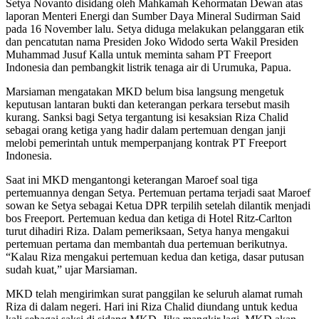
Setya Novanto disidang oleh Mahkamah Kehormatan Dewan atas
laporan Menteri Energi dan Sumber Daya Mineral Sudirman Said
pada 16 November lalu. Setya diduga melakukan pelanggaran etik
dan pencatutan nama Presiden Joko Widodo serta Wakil Presiden
Muhammad Jusuf Kalla untuk meminta saham PT Freeport
Indonesia dan pembangkit listrik tenaga air di Urumuka, Papua.
Marsiaman mengatakan MKD belum bisa langsung mengetuk
keputusan lantaran bukti dan keterangan perkara tersebut masih
kurang. Sanksi bagi Setya tergantung isi kesaksian Riza Chalid
sebagai orang ketiga yang hadir dalam pertemuan dengan janji
melobi pemerintah untuk memperpanjang kontrak PT Freeport
Indonesia.
Saat ini MKD mengantongi keterangan Maroef soal tiga
pertemuannya dengan Setya. Pertemuan pertama terjadi saat Maroef
sowan ke Setya sebagai Ketua DPR terpilih setelah dilantik menjadi
bos Freeport. Pertemuan kedua dan ketiga di Hotel Ritz-Carlton
turut dihadiri Riza. Dalam pemeriksaan, Setya hanya mengakui
pertemuan pertama dan membantah dua pertemuan berikutnya.
“Kalau Riza mengakui pertemuan kedua dan ketiga, dasar putusan
sudah kuat,” ujar Marsiaman.
MKD telah mengirimkan surat panggilan ke seluruh alamat rumah
Riza di dalam negeri. Hari ini Riza Chalid diundang untuk kedua