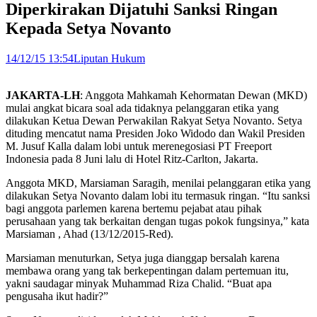
Diperkirakan Dijatuhi Sanksi Ringan
Kepada Setya Novanto
14/12/15 13:54
Liputan Hukum
JAKARTA-LH
: Anggota Mahkamah Kehormatan Dewan (MKD)
mulai angkat bicara soal ada tidaknya pelanggaran etika yang
dilakukan Ketua Dewan Perwakilan Rakyat Setya Novanto. Setya
dituding mencatut nama Presiden Joko Widodo dan Wakil Presiden
M. Jusuf Kalla dalam lobi untuk merenegosiasi PT Freeport
Indonesia pada 8 Juni lalu di Hotel Ritz-Carlton, Jakarta.
Anggota MKD, Marsiaman Saragih, menilai pelanggaran etika yang
dilakukan Setya Novanto dalam lobi itu termasuk ringan. “Itu sanksi
bagi anggota parlemen karena bertemu pejabat atau pihak
perusahaan yang tak berkaitan dengan tugas pokok fungsinya,” kata
Marsiaman , Ahad (13/12/2015-Red).
Marsiaman menuturkan, Setya juga dianggap bersalah karena
membawa orang yang tak berkepentingan dalam pertemuan itu,
yakni saudagar minyak Muhammad Riza Chalid. “Buat apa
pengusaha ikut hadir?”