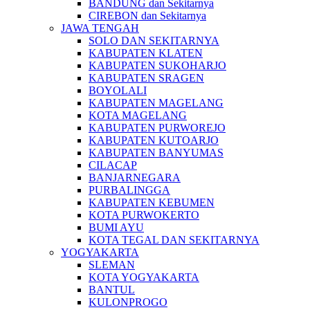
BANDUNG dan Sekitarnya
CIREBON dan Sekitarnya
JAWA TENGAH
SOLO DAN SEKITARNYA
KABUPATEN KLATEN
KABUPATEN SUKOHARJO
KABUPATEN SRAGEN
BOYOLALI
KABUPATEN MAGELANG
KOTA MAGELANG
KABUPATEN PURWOREJO
KABUPATEN KUTOARJO
KABUPATEN BANYUMAS
CILACAP
BANJARNEGARA
PURBALINGGA
KABUPATEN KEBUMEN
KOTA PURWOKERTO
BUMI AYU
KOTA TEGAL DAN SEKITARNYA
YOGYAKARTA
SLEMAN
KOTA YOGYAKARTA
BANTUL
KULONPROGO