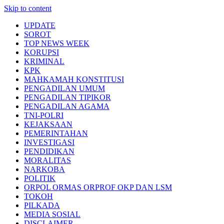
Skip to content
UPDATE
SOROT
TOP NEWS WEEK
KORUPSI
KRIMINAL
KPK
MAHKAMAH KONSTITUSI
PENGADILAN UMUM
PENGADILAN TIPIKOR
PENGADILAN AGAMA
TNI-POLRI
KEJAKSAAN
PEMERINTAHAN
INVESTIGASI
PENDIDIKAN
MORALITAS
NARKOBA
POLITIK
ORPOL ORMAS ORPROF OKP DAN LSM
TOKOH
PILKADA
MEDIA SOSIAL
DISCLAIMER