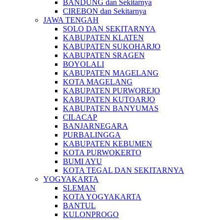
BANDUNG dan Sekitarnya
CIREBON dan Sekitarnya
JAWA TENGAH
SOLO DAN SEKITARNYA
KABUPATEN KLATEN
KABUPATEN SUKOHARJO
KABUPATEN SRAGEN
BOYOLALI
KABUPATEN MAGELANG
KOTA MAGELANG
KABUPATEN PURWOREJO
KABUPATEN KUTOARJO
KABUPATEN BANYUMAS
CILACAP
BANJARNEGARA
PURBALINGGA
KABUPATEN KEBUMEN
KOTA PURWOKERTO
BUMI AYU
KOTA TEGAL DAN SEKITARNYA
YOGYAKARTA
SLEMAN
KOTA YOGYAKARTA
BANTUL
KULONPROGO