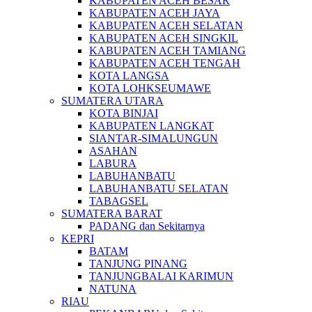
KABUPATEN ACEH BESAR
KABUPATEN ACEH JAYA
KABUPATEN ACEH SELATAN
KABUPATEN ACEH SINGKIL
KABUPATEN ACEH TAMIANG
KABUPATEN ACEH TENGAH
KOTA LANGSA
KOTA LOHKSEUMAWE
SUMATERA UTARA
KOTA BINJAI
KABUPATEN LANGKAT
SIANTAR-SIMALUNGUN
ASAHAN
LABURA
LABUHANBATU
LABUHANBATU SELATAN
TABAGSEL
SUMATERA BARAT
PADANG dan Sekitarnya
KEPRI
BATAM
TANJUNG PINANG
TANJUNGBALAI KARIMUN
NATUNA
RIAU