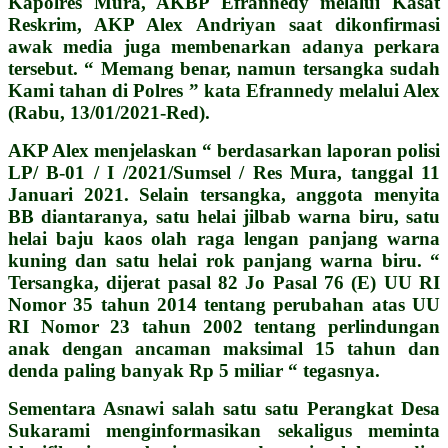
Kapolres Mura, AKBP Efrannedy melalui Kasat
Reskrim, AKP Alex Andriyan saat dikonfirmasi
awak media juga membenarkan adanya perkara
tersebut. “ Memang benar, namun tersangka sudah
Kami tahan di Polres ” kata Efrannedy melalui Alex
(Rabu, 13/01/2021-Red).
AKP Alex menjelaskan “ berdasarkan laporan polisi
LP/ B-01 / I /2021/Sumsel / Res Mura, tanggal 11
Januari 2021.
Selain tersangka, anggota menyita
BB diantaranya, satu helai jilbab warna biru, satu
helai baju kaos olah raga lengan panjang warna
kuning dan satu helai rok panjang warna biru. “
Tersangka, dijerat pasal 82 Jo Pasal 76 (E) UU RI
Nomor 35 tahun 2014 tentang perubahan atas UU
RI Nomor 23 tahun 2002 tentang perlindungan
anak dengan ancaman maksimal 15 tahun dan
denda
paling banyak Rp 5 miliar “ tegasnya.
Sementara Asnawi salah satu satu Perangkat Desa
Sukarami menginformasikan sekaligus meminta