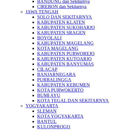
BANDUNG dan Sekitarnya
CIREBON dan Sekitarnya
JAWA TENGAH
SOLO DAN SEKITARNYA
KABUPATEN KLATEN
KABUPATEN SUKOHARJO
KABUPATEN SRAGEN
BOYOLALI
KABUPATEN MAGELANG
KOTA MAGELANG
KABUPATEN PURWOREJO
KABUPATEN KUTOARJO
KABUPATEN BANYUMAS
CILACAP
BANJARNEGARA
PURBALINGGA
KABUPATEN KEBUMEN
KOTA PURWOKERTO
BUMI AYU
KOTA TEGAL DAN SEKITARNYA
YOGYAKARTA
SLEMAN
KOTA YOGYAKARTA
BANTUL
KULONPROGO