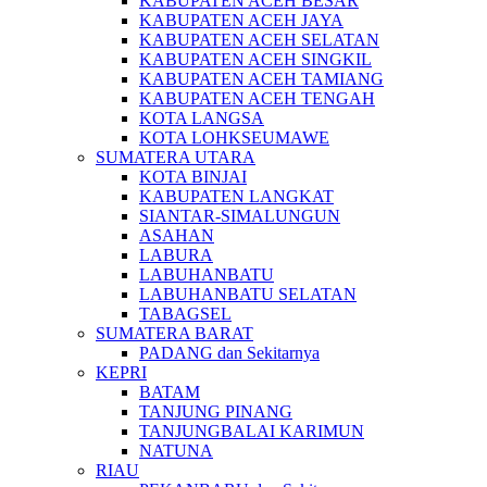
KABUPATEN ACEH BESAR
KABUPATEN ACEH JAYA
KABUPATEN ACEH SELATAN
KABUPATEN ACEH SINGKIL
KABUPATEN ACEH TAMIANG
KABUPATEN ACEH TENGAH
KOTA LANGSA
KOTA LOHKSEUMAWE
SUMATERA UTARA
KOTA BINJAI
KABUPATEN LANGKAT
SIANTAR-SIMALUNGUN
ASAHAN
LABURA
LABUHANBATU
LABUHANBATU SELATAN
TABAGSEL
SUMATERA BARAT
PADANG dan Sekitarnya
KEPRI
BATAM
TANJUNG PINANG
TANJUNGBALAI KARIMUN
NATUNA
RIAU