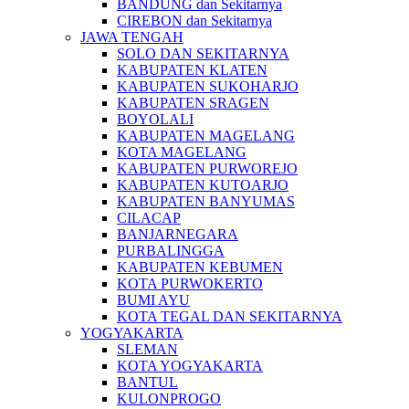
BANDUNG dan Sekitarnya
CIREBON dan Sekitarnya
JAWA TENGAH
SOLO DAN SEKITARNYA
KABUPATEN KLATEN
KABUPATEN SUKOHARJO
KABUPATEN SRAGEN
BOYOLALI
KABUPATEN MAGELANG
KOTA MAGELANG
KABUPATEN PURWOREJO
KABUPATEN KUTOARJO
KABUPATEN BANYUMAS
CILACAP
BANJARNEGARA
PURBALINGGA
KABUPATEN KEBUMEN
KOTA PURWOKERTO
BUMI AYU
KOTA TEGAL DAN SEKITARNYA
YOGYAKARTA
SLEMAN
KOTA YOGYAKARTA
BANTUL
KULONPROGO