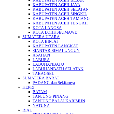
KABUPATEN ACEH BESAR
KABUPATEN ACEH JAYA
KABUPATEN ACEH SELATAN
KABUPATEN ACEH SINGKIL
KABUPATEN ACEH TAMIANG
KABUPATEN ACEH TENGAH
KOTA LANGSA
KOTA LOHKSEUMAWE
SUMATERA UTARA
KOTA BINJAI
KABUPATEN LANGKAT
SIANTAR-SIMALUNGUN
ASAHAN
LABURA
LABUHANBATU
LABUHANBATU SELATAN
TABAGSEL
SUMATERA BARAT
PADANG dan Sekitarnya
KEPRI
BATAM
TANJUNG PINANG
TANJUNGBALAI KARIMUN
NATUNA
RIAU