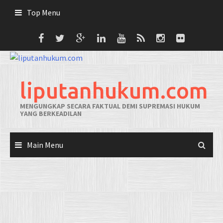
Skip
Top Menu
to
content
liputanhukum.com
MENGUNGKAP SECARA FAKTUAL DEMI SUPREMASI HUKUM
YANG BERKEADILAN
Main Menu