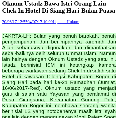
Oknum Ustadz Bawa Istri Orang Lain
Chek In Hotel Di Siang Hari-Bulan Puasa
20/06/17 12:55
04/07/17 10:09
Liputan Hukum
JAKRTA-LH: Bulan yang penuh barokah, penuh
pengampunan, dan berlimpahnya karomah dari
Allah seharusnya digunakan dan dimanfaatkan
sebai-baiknya oelh seluruh Ummat Islam. Namun
lain halnya dengan Oknum Ustadz yang satu ini.
Istadz berinisial ISM ini ketangkap kamera
beberapa wartawan sedang Chek In di salah satu
Hotel di kawasan Cilengsi Kabupaten Bogor di
Siang Hari pada hari ke-21 Ramadhan (Jum’at,
16/06/2017-Red). Oknum ustadz yang menjadi
guru di salah satu Yayasan yang beralamat di
Desa Ciangsana, Kecamatan Gunung Putri,
Kabupaten Bogor ini membawa seorang wanita
berinisial LS yang notobenenya masih istri syah
pria lain dengan menggunakan Mobil Pajero Sport