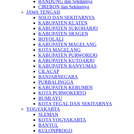
BANDUNG dan Sekitarnya
CIREBON dan Sekitarnya
JAWA TENGAH
SOLO DAN SEKITARNYA
KABUPATEN KLATEN
KABUPATEN SUKOHARJO
KABUPATEN SRAGEN
BOYOLALI
KABUPATEN MAGELANG
KOTA MAGELANG
KABUPATEN PURWOREJO
KABUPATEN KUTOARJO
KABUPATEN BANYUMAS
CILACAP
BANJARNEGARA
PURBALINGGA
KABUPATEN KEBUMEN
KOTA PURWOKERTO
BUMI AYU
KOTA TEGAL DAN SEKITARNYA
YOGYAKARTA
SLEMAN
KOTA YOGYAKARTA
BANTUL
KULONPROGO