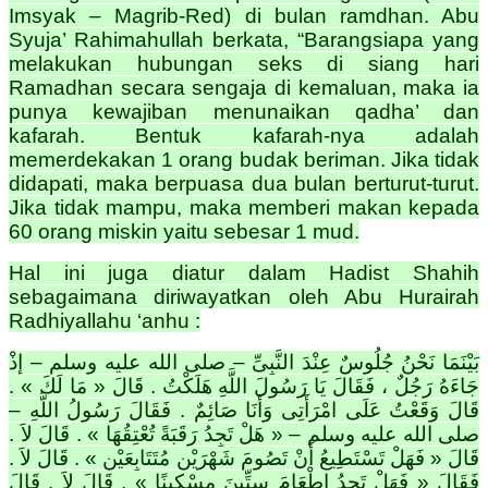
Imsyak – Magrib-Red) di bulan ramdhan. Abu
Syuja’ Rahimahullah berkata, “Barangsiapa yang
melakukan hubungan seks di siang hari
Ramadhan secara sengaja di kemaluan, maka ia
punya kewajiban menunaikan qadha’ dan
kafarah. Bentuk kafarah-nya adalah
memerdekakan 1 orang budak beriman. Jika tidak
didapati, maka berpuasa dua bulan berturut-turut.
Jika tidak mampu, maka memberi makan kepada
60 orang miskin yaitu sebesar 1 mud.
Hal ini juga diatur dalam Hadist Shahih
sebagaimana diriwayatkan oleh Abu Hurairah
Radhiyallahu ‘anhu :
بَيْنَمَا نَحْنُ جُلُوسٌ عِنْدَ النَّبِىِّ – صلى الله عليه وسلم – إِذْ
جَاءَهُ رَجُلٌ ، فَقَالَ يَا رَسُولَ اللَّهِ هَلَكْتُ . قَالَ « مَا لَكَ » .
قَالَ وَقَعْتُ عَلَى امْرَأَتِى وَأَنَا صَائِمٌ . فَقَالَ رَسُولُ اللَّهِ –
صلى الله عليه وسلم – « هَلْ تَجِدُ رَقَبَةً تُعْتِقُهَا » . قَالَ لاَ .
قَالَ « فَهَلْ تَسْتَطِيعُ أَنْ تَصُومَ شَهْرَيْنِ مُتَتَابِعَيْنِ » . قَالَ لاَ .
فَقَالَ « فَهَلْ تَجِدُ إِطْعَامَ سِتِّينَ مِسْكِينًا » . قَالَ لاَ . قَالَ