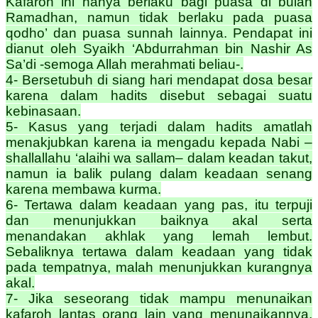
Kafaroh ini hanya berlaku bagi puasa di bulan
Ramadhan, namun tidak berlaku pada puasa
qodho’ dan puasa sunnah lainnya. Pendapat ini
dianut oleh Syaikh ‘Abdurrahman bin Nashir As
Sa’di -semoga Allah merahmati beliau-.
4- Bersetubuh di siang hari mendapat dosa besar
karena dalam hadits disebut sebagai suatu
kebinasaan.
5- Kasus yang terjadi dalam hadits amatlah
menakjubkan karena ia mengadu kepada Nabi –
shallallahu ‘alaihi wa sallam– dalam keadan takut,
namun ia balik pulang dalam keadaan senang
karena membawa kurma.
6- Tertawa dalam keadaan yang pas, itu terpuji
dan menunjukkan baiknya akal serta
menandakan akhlak yang lemah lembut.
Sebaliknya tertawa dalam keadaan yang tidak
pada tempatnya, malah menunjukkan kurangnya
akal.
7- Jika seseorang tidak mampu menunaikan
kafaroh lantas orang lain yang menunaikannya,