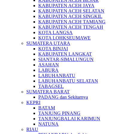
KABUPATEN ACEH BESAR
KABUPATEN ACEH JAYA
KABUPATEN ACEH SELATAN
KABUPATEN ACEH SINGKIL
KABUPATEN ACEH TAMIANG
KABUPATEN ACEH TENGAH
KOTA LANGSA
KOTA LOHKSEUMAWE
SUMATERA UTARA
KOTA BINJAI
KABUPATEN LANGKAT
SIANTAR-SIMALUNGUN
ASAHAN
LABURA
LABUHANBATU
LABUHANBATU SELATAN
TABAGSEL
SUMATERA BARAT
PADANG dan Sekitarnya
KEPRI
BATAM
TANJUNG PINANG
TANJUNGBALAI KARIMUN
NATUNA
RIAU