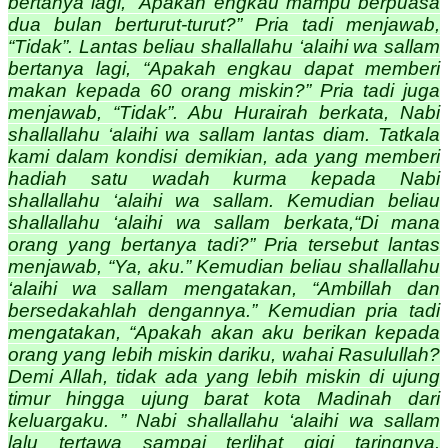
bertanya lagi, “Apakah engkau mampu berpuasa
dua bulan berturut-turut?” Pria tadi menjawab,
“Tidak”. Lantas beliau shallallahu ‘alaihi wa sallam
bertanya lagi, “Apakah engkau dapat memberi
makan kepada 60 orang miskin?” Pria tadi juga
menjawab, “Tidak”. Abu Hurairah berkata, Nabi
shallallahu ‘alaihi wa sallam lantas diam. Tatkala
kami dalam kondisi demikian, ada yang memberi
hadiah satu wadah kurma kepada Nabi
shallallahu ‘alaihi wa sallam. Kemudian beliau
shallallahu ‘alaihi wa sallam berkata,“Di mana
orang yang bertanya tadi?” Pria tersebut lantas
menjawab, “Ya, aku.” Kemudian beliau shallallahu
‘alaihi wa sallam mengatakan, “Ambillah dan
bersedakahlah dengannya.” Kemudian pria tadi
mengatakan, “Apakah akan aku berikan kepada
orang yang lebih miskin dariku, wahai Rasulullah?
Demi Allah, tidak ada yang lebih miskin di ujung
timur hingga ujung barat kota Madinah dari
keluargaku. ” Nabi shallallahu ‘alaihi wa sallam
lalu tertawa sampai terlihat gigi taringnya.