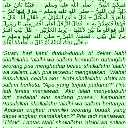
فَمَكَثَ النَّبِىُّ – صلى الله عليه وسلم – ، فَبَيْنَا نَحْنُ عَلَى
ذَلِكَ أُتِىَ النَّبِىُّ – صلى الله عليه وسلم – بِعَرَقٍ فِيهَا تَمْرٌ –
وَالْعَرَقُ الْمِكْتَلُ – قَالَ « أَيْنَ السَّائِلُ » . فَقَالَ أَنَا . قَالَ «
خُذْهَا فَتَصَدَّقْ بِهِ » . فَقَالَ الرَّجُلُ أَعَلَى أَفْقَرَ مِنِّى يَا رَسُولَ
اللَّهِ فَوَاللَّهِ مَا بَيْنَ لاَبَتَيْهَا – يُرِيدُ الْحَرَّتَيْنِ – أَهْلُ بَيْتٍ أَفْقَرُ
مِنْ أَهْلِ بَيْتِى ، فَضَحِكَ النَّبِىُّ – صلى الله عليه وسلم –
حَتَّى بَدَتْ أَنْيَابُهُ ثُمَّ قَالَ « أَطْعِمْهُ أَهْلَكَ »
“Suatu hari kami duduk-duduk di dekat Nabi
shallallahu ‘alaihi wa sallam kemudian datanglah
seorang pria menghadap beliau shallallahu ‘alaihi
wa sallam. Lalu pria tersebut mengatakan, “Wahai
Rasulullah, celaka aku.” Nabi shallallahu ‘alaihi wa
sallam berkata, “Apa yang terjadi padamu?” Pria
tadi lantas menjawab, “Aku telah menyetubuhi
istri, padahal aku sedang puasa.” Kemudian
Rasulullah shallallahu ‘alaihi wa sallam bertanya,
“Apakah engkau memiliki seorang budak yang
dapat engkau merdekakan?” Pria tadi menjawab,
“Tidak”. Lantas Nabi shallallahu ‘alaihi wa sallam