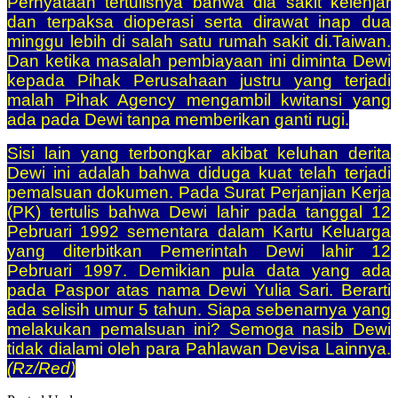
Pernyataan tertulisnya bahwa dia sakit kelenjar
dan terpaksa dioperasi serta dirawat inap dua
minggu lebih di salah satu rumah sakit di.Taiwan.
Dan ketika masalah pembiayaan ini diminta Dewi
kepada Pihak Perusahaan justru yang terjadi
malah Pihak Agency mengambil kwitansi yang
ada pada Dewi tanpa memberikan ganti rugi.
Sisi lain yang terbongkar akibat keluhan derita
Dewi ini adalah bahwa diduga kuat telah terjadi
pemalsuan dokumen. Pada Surat Perjanjian Kerja
(PK) tertulis bahwa Dewi lahir pada tanggal 12
Pebruari 1992 sementara dalam Kartu Keluarga
yang diterbitkan Pemerintah Dewi lahir 12
Pebruari 1997. Demikian pula data yang ada
pada Paspor atas nama Dewi Yulia Sari. Berarti
ada selisih umur 5 tahun. Siapa sebenarnya yang
melakukan pemalsuan ini? Semoga nasib Dewi
tidak dialami oleh para Pahlawan Devisa Lainnya.
(Rz/Red)