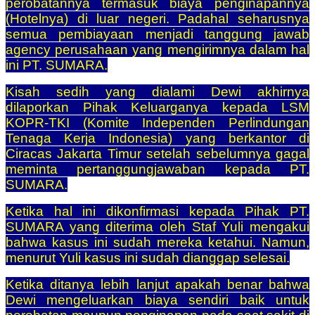
perobatannya termasuk biaya penginapannya
(Hotelnya) di luar negeri. Padahal seharusnya
semua pembiayaan menjadi tanggung jawab
agency perusahaan yang mengirimnya dalam hal
ini PT. SUMARA.
Kisah sedih yang dialami Dewi akhirnya
dilaporkan Pihak Keluarganya kepada LSM
KOPR-TKI (Komite Independen Perlindungan
Tenaga Kerja Indonesia) yang berkantor di
Ciracas Jakarta Timur setelah sebelumnya gagal
meminta pertanggungjawaban kepada PT.
SUMARA.
Ketika hal ini dikonfirmasi kepada Pihak PT.
SUMARA yang diterima oleh Staf Yuli mengakui
bahwa kasus ini sudah mereka ketahui. Namun,
menurut Yuli kasus ini sudah dianggap selesai.
Ketika ditanya lebih lanjut apakah benar bahwa
Dewi mengeluarkan biaya sendiri baik untuk