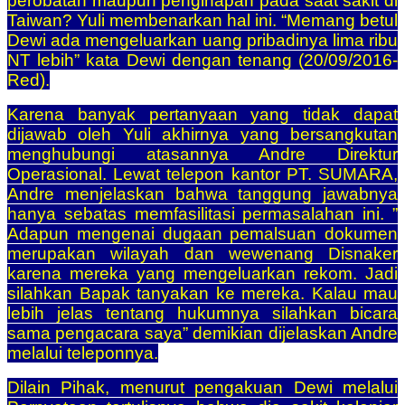
perobatan maupun penginapan pada saat sakit di
Taiwan? Yuli membenarkan hal ini. “Memang betul
Dewi ada mengeluarkan uang pribadinya lima ribu
NT lebih” kata Dewi dengan tenang (20/09/2016-
Red).
Karena banyak pertanyaan yang tidak dapat
dijawab oleh Yuli akhirnya yang bersangkutan
menghubungi atasannya Andre Direktur
Operasional. Lewat telepon kantor PT. SUMARA,
Andre menjelaskan bahwa tanggung jawabnya
hanya sebatas memfasilitasi permasalahan ini. ”
Adapun mengenai dugaan pemalsuan dokumen
merupakan wilayah dan wewenang Disnaker
karena mereka yang mengeluarkan rekom. Jadi
silahkan Bapak tanyakan ke mereka. Kalau mau
lebih jelas tentang hukumnya silahkan bicara
sama pengacara saya” demikian dijelaskan Andre
melalui teleponnya.
Dilain Pihak, menurut pengakuan Dewi melalui