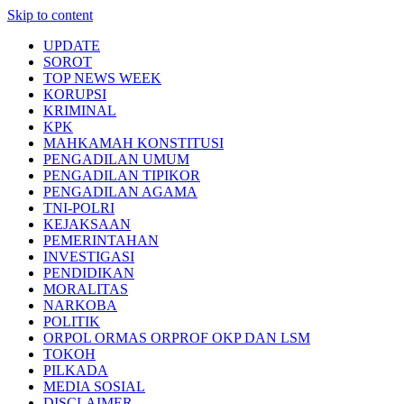
Skip to content
UPDATE
SOROT
TOP NEWS WEEK
KORUPSI
KRIMINAL
KPK
MAHKAMAH KONSTITUSI
PENGADILAN UMUM
PENGADILAN TIPIKOR
PENGADILAN AGAMA
TNI-POLRI
KEJAKSAAN
PEMERINTAHAN
INVESTIGASI
PENDIDIKAN
MORALITAS
NARKOBA
POLITIK
ORPOL ORMAS ORPROF OKP DAN LSM
TOKOH
PILKADA
MEDIA SOSIAL
DISCLAIMER