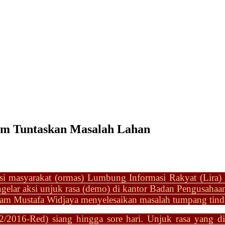
m Tuntaskan Masalah Lahan
asi masyarakat (ormas) Lumbung Informasi Rakyat (Lira)
gelar aksi
unjuk rasa (demo) di kantor Badan Pengusahaa
am Mustafa Widjaya menyelesaikan masalah tumpang tindih
2/2016-Red) siang hingga sore hari. Unjuk rasa yang di