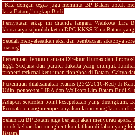
“Kita dengan tegas juga meminta BP Batam untuk me
kota
Batam,”ungkap Budi.
Pernyataan sikap ini ditanda tangani Walikota Lir
khususnya
sejumlah ketua DPC KKSS Kota Batam yang
Setelah menyelesaikan aksi dan pembacaan sikapnya sor
masing.
Pertemuan Tertutup antara
Direktur Humas dan Promosi 
Eggi Sudjana dan partner Jakarta yang ditunjuk Jumhan
properti terkenal keturunan tionghoa di Batam, Cahya da
Pertemuan dilaksanakan Kamis (25/2/2016-Red) di Kant
Udin, penasehat LIRA dan Walikota Lira Batam Budi S
Adapun sejumlah point kesepakatan yang dirangkum, B
Permata tentang mempertanyakan lahan yang konon dipe
Selain itu BP Batam juga berjanji akan menyurati aparat
untuk keluar dan menghentikan latihan di
lahan yang ki
Batam.