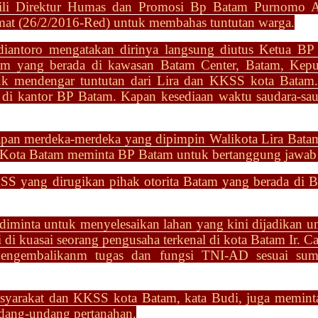
kili Direktur Humas dan Promosi Bp Batam Purnomo A
umat (26/2/2016-Red) untuk membahas tuntutan warga.
iantoro mengatakan dirinya
langsung diutus Ketua BP
tam yang berada di kawasan Batam
Center, Batam, Kepu
uk mendengar tuntutan dari Lira dan
KKSS kota Batam. 
 di kantor BP Batam. Kapan kesediaan
waktu saudara-sa
 ucapan merdeka-merdeka
yang dipimpin Walikota Lira Ba
e Kota Batam meminta BP
Batam untuk bertanggung jawab 
KSS yang dirugikan pihak
otorita Batam yang berada di 
 diminta untuk
menyelesaikan lahan yang kini dijadikan unt
i di
kuasai seorang pengusaha terkenal di kota Batam Ir. C
mengembalikanm tugas dan fungsi
TNI-AD sesuai sump
syarakat dan KKSS kota Batam,
kata Budi, juga memin
undang-undang pertanahan.