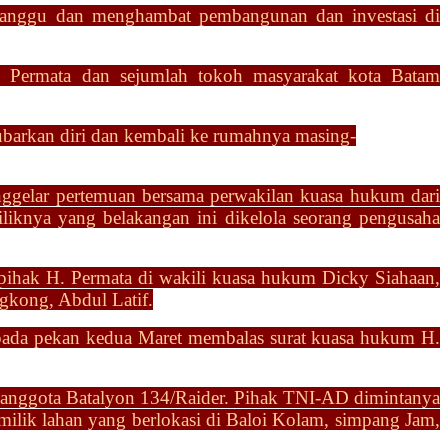
anggu dan menghambat pembangunan dan investasi di
Permata dan sejumlah tokoh masyarakat kota Batam
bubarkan diri dan kembali ke rumahnya masing-
ggelar pertemuan bersama perwakilan kuasa hukum dari
iliknya yang belakangan ini dikelola seorang pengusaha
pihak H. Permata di wakili kuasa hukum Dicky Siahaan,
gkong, Abdul Latif.
pada pekan kedua Maret membalas surat kuasa
hukum H.
n anggota Batalyon
134/Raider. Pihak TNI-AD dimintanya
milik lahan
yang berlokasi di Baloi Kolam, simpang Jam,