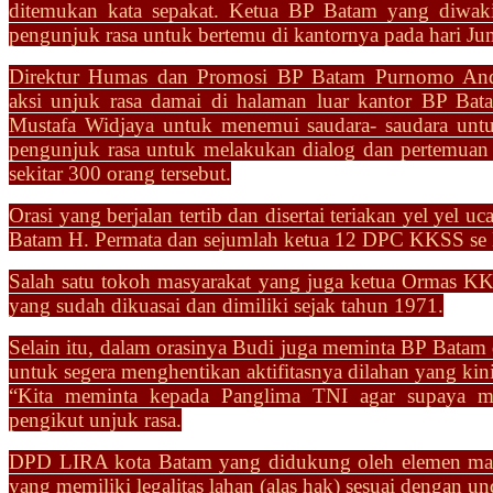
ditemukan kata sepakat. Ketua BP Batam yang diwa
pengunjuk rasa untuk bertemu di kantornya pada hari J
Direktur Humas dan Promosi BP Batam Purnomo And
aksi
unjuk rasa damai di halaman luar kantor BP Ba
Mustafa
Widjaya untuk menemui saudara- saudara unt
pengunjuk
rasa untuk melakukan dialog dan pertemuan
sekitar
300 orang tersebut.
Orasi yang berjalan tertib dan disertai teriakan yel yel
Batam H. Permata dan sejumlah ketua 12 DPC KKSS s
Salah satu tokoh masyarakat yang juga ketua Ormas K
yang sudah dikuasai dan dimiliki sejak tahun 1971.
Selain itu, dalam orasinya Budi juga meminta BP Batam
untuk segera menghentikan aktifitasnya dilahan yang kin
“Kita meminta kepada Panglima TNI agar supaya 
pengikut
unjuk rasa.
DPD LIRA kota Batam yang didukung oleh elemen ma
yang
memiliki legalitas lahan (alas hak) sesuai dengan 