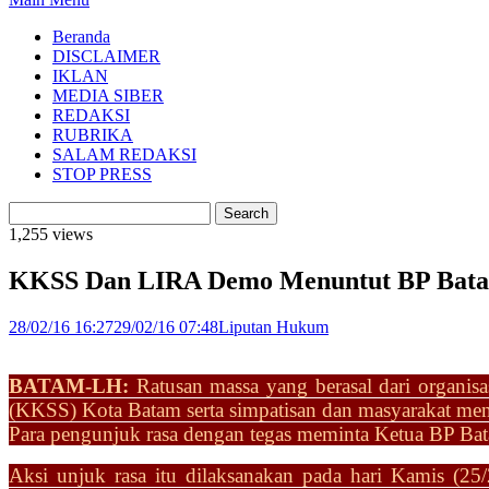
Beranda
DISCLAIMER
IKLAN
MEDIA SIBER
REDAKSI
RUBRIKA
SALAM REDAKSI
STOP PRESS
1,255 views
KKSS Dan LIRA Demo Menuntut BP Bata
28/02/16 16:27
29/02/16 07:48
Liputan Hukum
BATAM-LH:
Ratusan massa yang berasal dari organis
(KKSS) Kota Batam serta simpatisan dan masyarakat men
Para pengunjuk rasa dengan tegas meminta Ketua BP Bat
Aksi unjuk rasa itu dilaksanakan pada hari Kamis (25/