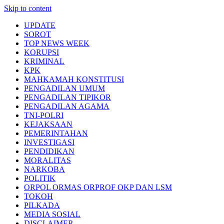
Skip to content
UPDATE
SOROT
TOP NEWS WEEK
KORUPSI
KRIMINAL
KPK
MAHKAMAH KONSTITUSI
PENGADILAN UMUM
PENGADILAN TIPIKOR
PENGADILAN AGAMA
TNI-POLRI
KEJAKSAAN
PEMERINTAHAN
INVESTIGASI
PENDIDIKAN
MORALITAS
NARKOBA
POLITIK
ORPOL ORMAS ORPROF OKP DAN LSM
TOKOH
PILKADA
MEDIA SOSIAL
DISCLAIMER