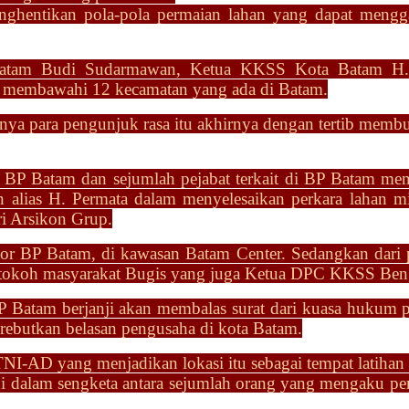
nghentikan pola-pola permaian
lahan yang dapat mengg
a Batam Budi Sudarmawan, Ketua
KKSS Kota Batam H. 
 membawahi 12 kecamatan yang ada di
Batam.
enya para pengunjuk
rasa itu akhirnya dengan tertib mem
BP Batam dan sejumlah pejabat terkait di BP Batam
men
 alias H. Permata dalam menyelesaikan perkara lahan m
ri Arsikon Grup.
or BP Batam, di kawasan Batam Center. Sedangkan dari 
, tokoh masyarakat Bugis yang juga Ketua DPC KKSS Ben
P Batam berjanji akan
membalas surat dari kuasa hukum 
rebutkan belasan
pengusaha di kota Batam.
TNI-AD yang menjadikan lokasi itu sebagai tempat latiha
ni dalam sengketa antara sejumlah orang yang mengaku pe