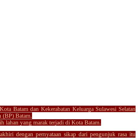
 Kota Batam dan Kekerabatan Keluarga Sulawesi Selatan
n (BP) Batam.
 lahan yang marak terjadi di Kota Batam.
akhiri dengan pernyataan sikap dari pengunjuk rasa itu